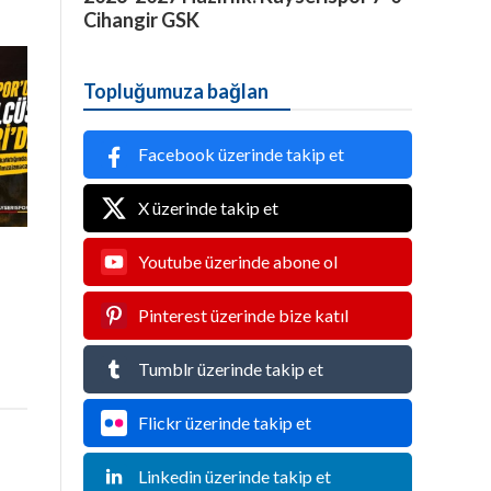
Cihangir GSK
Topluğumuza bağlan
Facebook üzerinde takip et
X üzerinde takip et
Youtube üzerinde abone ol
u
Pinterest üzerinde bize katıl
Tumblr üzerinde takip et
Flickr üzerinde takip et
Linkedin üzerinde takip et