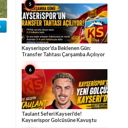
»

764
Kayserispor'da Beklenen Gün:
Transfer Tahtası Çarşamba Açılıyor

723
Taulant Seferi Kayseri'de!
Kayserispor Golcüsüne Kavuştu