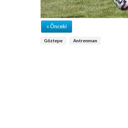
« Önceki
Göztepe
Antrenman