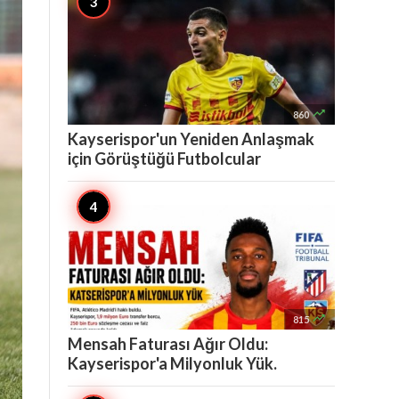

860
Kayserispor'un Yeniden Anlaşmak
için Görüştüğü Futbolcular

815
Mensah Faturası Ağır Oldu:
Kayserispor'a Milyonluk Yük.