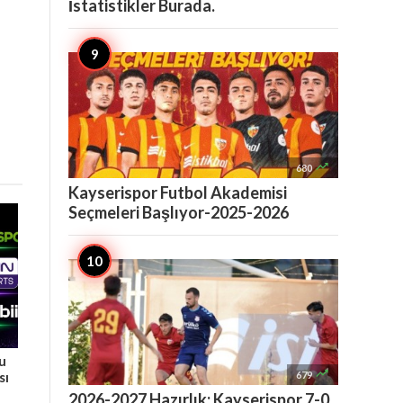
İstatistikler Burada.

680
Kayserispor Futbol Akademisi
Seçmeleri Başlıyor-2025-2026
Bu

679
sı
2026-2027 Hazırlık: Kayserispor 7-0