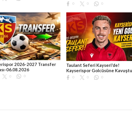
0
0
0
rispor 2026-2027 Transfer
Taulant Seferi Kayseri'de!
ası-06.08.2026
Kayserispor Golcüsüne Kavuşt
0
0
0
0
0