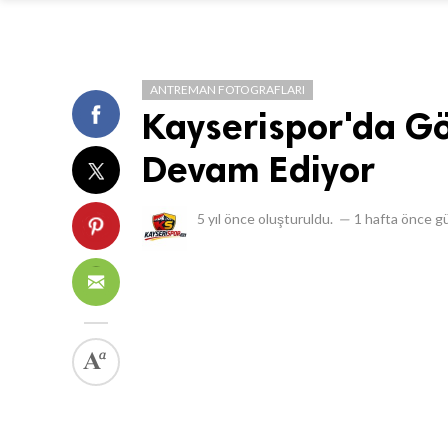
ANTREMAN FOTOGRAFLARI
Kayserispor'da Gö
Devam Ediyor
5 yıl önce
oluşturuldu.
—
1 hafta önce
gü