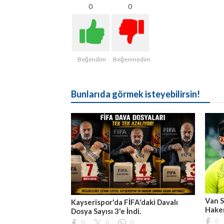
0
0
Beğendim
Beğenmedim
Bunlarıda görmek isteyebilirsin!
Van S
Kayserispor'da FİFA'daki Davalı
Hakem
Dosya Sayısı 3'e İndi.
0
0
0
0