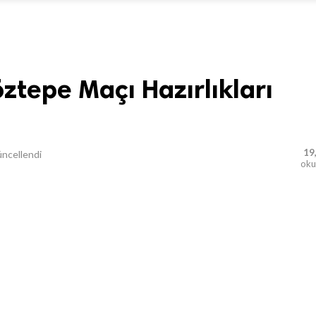
ztepe Maçı Hazırlıkları
19
ncellendi
ok