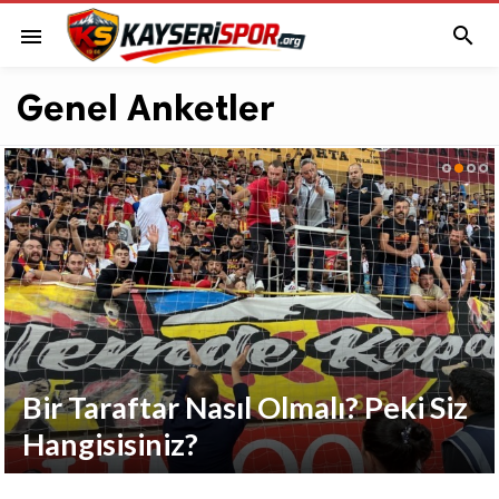

menu
Genel Anketler
adir Has Stadyumunda
angi Tribünde Maç
Bir Taraftar Nasıl Olmalı? Peki Siz
n?
Hangisisiniz?