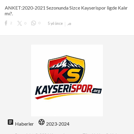
ANKET:2020-2021 Sezonunda Sizce Kayserispor ligde Kalır
mı?.
2
0
0
5 yıl önce

article
sports_soccer
Haberler
2023-2024