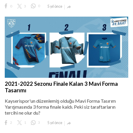
0
3
0
5 yıl önce

2021-2022 Sezonu Finale Kalan 3 Mavi Forma
Tasarımı
Kayserispor'un düzenlemiş olduğu Mavi Forma Tasırım
Yarışmasında 3 forma finale kaldı. Peki siz taraftarların
tercihi ne olur du?
2
1
3
5 yıl önce
