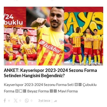
ANKET: Kayserispor 2023-2024 Sezonu Forma
Setinden Hangisini Beğendiniz?
Kayserispor 2023-2024 Sezonu Forma Seti 🟨🟥 Çubuklu
Forma 🟨⬜🟥 Beyaz Forma 🟦🟪 Mavi Forma
6
0
0
3 yıl önce
