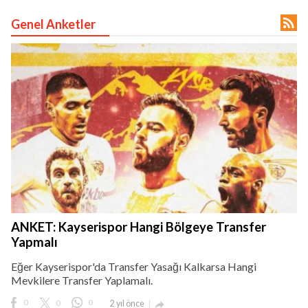

Genel Anketler
ANKET: Kayserispor Hangi Bölgeye Transfer
Yapmalı
Eğer Kayserispor'da Transfer Yasağı Kalkarsa Hangi
Mevkilere Transfer Yaplamalı.
0
0
0
2 yıl önce
