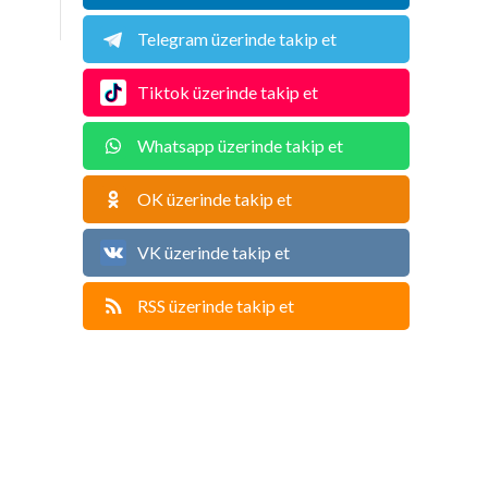
Telegram üzerinde takip et
Tiktok üzerinde takip et
Whatsapp üzerinde takip et
OK üzerinde takip et
VK üzerinde takip et
RSS üzerinde takip et