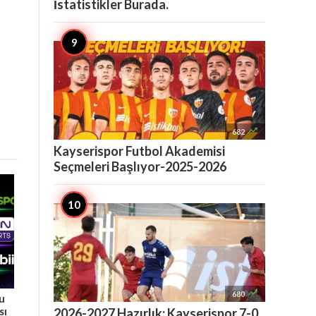
İstatistikler Burada.

682
Kayserispor Futbol Akademisi
Seçmeleri Başlıyor-2025-2026

680
Bu
sı
2026-2027 Hazırlık: Kayserispor 7-0