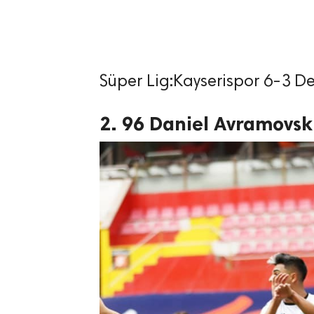
Süper Lig:Kayserispor 6-3 De
lıdır.
2. 96 Daniel Avramovsk