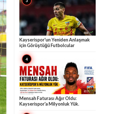

866
Kayserispor'un Yeniden Anlaşmak
için Görüştüğü Futbolcular

817
Mensah Faturası Ağır Oldu:
Kayserispor'a Milyonluk Yük.