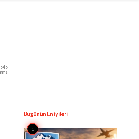
,646
unma
Bugünün En iyileri