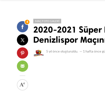
MAÇ FOTO GALERI
4
2020-2021 Süper 
Denizlispor Maçını
5 yıl önce
oluşturuldu.
—
1 hafta önce
gü