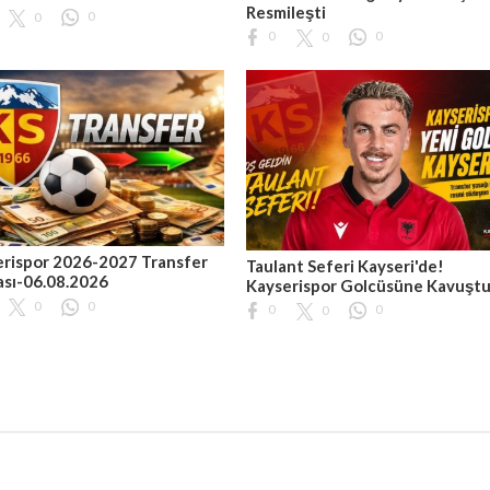
Resmileşti
0
0
0
0
0
rispor 2026-2027 Transfer
Taulant Seferi Kayseri'de!
ası-06.08.2026
Kayserispor Golcüsüne Kavuşt
0
0
0
0
0