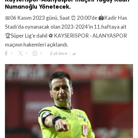
Numanoğlu Yönetecek.
📅06 Kasım 2023 günü, Saat ⏰ 20:00'de 🏟️Kadir Has
Stadı'da oynanacak olan 2023-2024'in 11.haftaya ait
🏆Süper Lig'e dahil ⚽ KAYSERİSPOR - ALANYASPOR
maçının hakemleri açıklandı.
5
0
0
2 yıl önce
