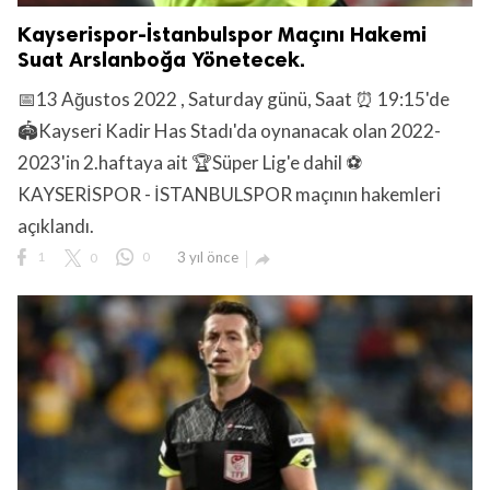
Kayserispor-İstanbulspor Maçını Hakemi
Suat Arslanboğa Yönetecek.
📅13 Ağustos 2022 , Saturday günü, Saat ⏰ 19:15'de
🏟️Kayseri Kadir Has Stadı'da oynanacak olan 2022-
2023'in 2.haftaya ait 🏆Süper Lig'e dahil ⚽
KAYSERİSPOR - İSTANBULSPOR maçının hakemleri
açıklandı.
1
0
0
3 yıl önce
