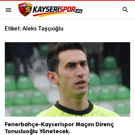

menu
Etiket:
Aleks Taşçıoğlu
Fenerbahçe-Kayserispor Maçını Direnç
Tonusluoğlu Yönetecek.