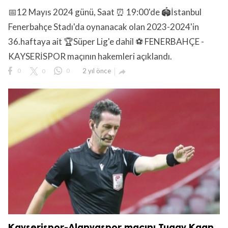
📅12 Mayıs 2024 günü, Saat ⏰ 19:00'de 🏟️İstanbul
Fenerbahçe Stadı'da oynanacak olan 2023-2024'in
36.haftaya ait 🏆Süper Lig'e dahil ⚽ FENERBAHÇE -
KAYSERİSPOR maçının hakemleri açıklandı.
lıdır.
0
0
0
2 yıl önce

Kayserispor-Alanyaspor maçını Tugay Kaan