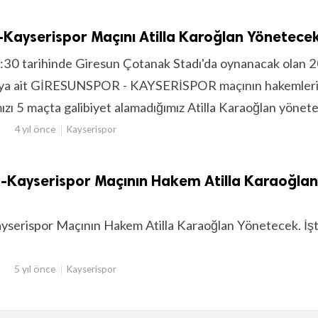
Kayserispor Maçını Atilla Karoğlan Yönetecek
30 tarihinde Giresun Çotanak Stadı'da oynanacak olan 
aya ait GİRESUNSPOR - KAYSERİSPOR maçının hakemler
ızı 5 maçta galibiyet alamadığımız Atilla Karaoğlan yönet
4 yıl önce
Kayserispor
-Kayserispor Maçının Hakem Atilla Karaoğlan
serispor Maçının Hakem Atilla Karaoğlan Yönetecek. İş
5 yıl önce
Kayserispor