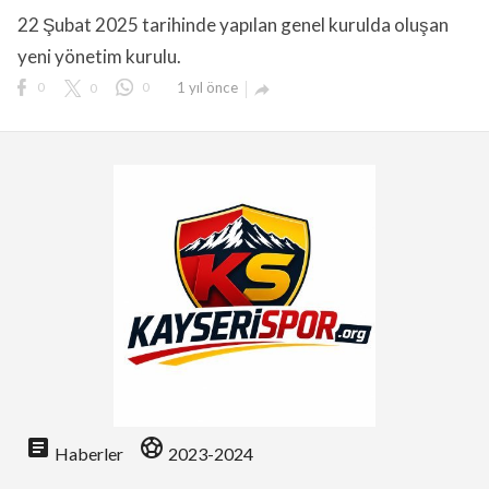
22 Şubat 2025 tarihinde yapılan genel kurulda oluşan
yeni yönetim kurulu.
0
0
0
1 yıl önce

lıdır.
article
sports_soccer
Haberler
2023-2024