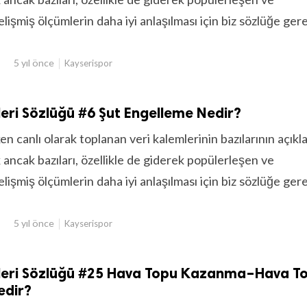
lişmiş ölçümlerin daha iyi anlaşılması için biz sözlüğe ger
5 yıl önce
Kayserispor
leri Sözlüğü #6 Şut Engelleme Nedir?
n canlı olarak toplanan veri kalemlerinin bazılarının açık
ancak bazıları, özellikle de giderek popülerleşen ve
lişmiş ölçümlerin daha iyi anlaşılması için biz sözlüğe ger
5 yıl önce
Kayserispor
mleri Sözlüğü #25 Hava Topu Kazanma–Hava T
edir?