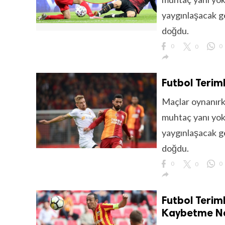
yaygınlaşacak ge
doğdu.
0
0
0

Futbol Terim
Maçlar oynanırke
muhtaç yanı yok 
yaygınlaşacak ge
doğdu.
0
0
0

Futbol Teri
Kaybetme N