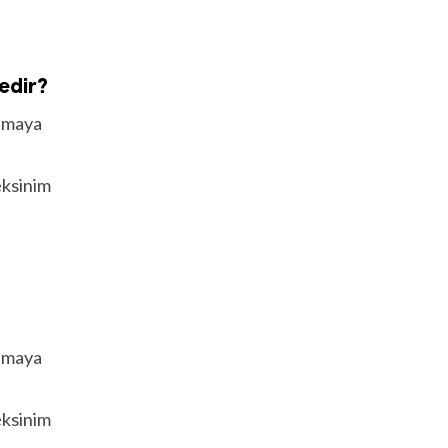
edir?
lamaya
eksinim
lamaya
eksinim