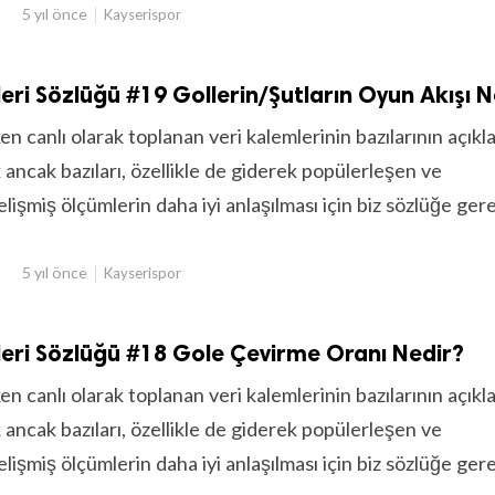
5 yıl önce
Kayserispor
leri Sözlüğü #19 Gollerin/Şutların Oyun Akışı N
n canlı olarak toplanan veri kalemlerinin bazılarının açık
ancak bazıları, özellikle de giderek popülerleşen ve
lişmiş ölçümlerin daha iyi anlaşılması için biz sözlüğe ger
5 yıl önce
Kayserispor
leri Sözlüğü #18 Gole Çevirme Oranı Nedir?
n canlı olarak toplanan veri kalemlerinin bazılarının açık
ancak bazıları, özellikle de giderek popülerleşen ve
lişmiş ölçümlerin daha iyi anlaşılması için biz sözlüğe ger