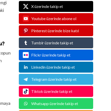
engi
X üzerinde takip et
aki
Youtube üzerinde abone ol
Pinterest üzerinde bize katıl
Tumblr üzerinde takip et
u?
 topun
Flickr üzerinde takip et
n
Linkedin üzerinde takip et
Telegram üzerinde takip et
Tiktok üzerinde takip et
lamaya
Whatsapp üzerinde takip et