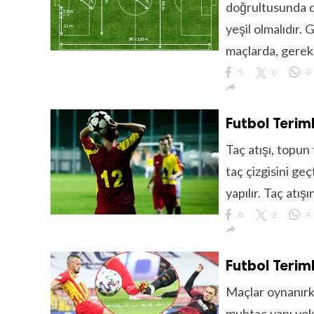
doğrultusunda d
yeşil olmalıdır.
maçlarda, gereks
5
0
0

lıdır.
Futbol Terim
Taç atışı, topun
taç çizgisini ge
yapılır. Taç atı
8
2
4

Futbol Terim
Maçlar oynanırke
muhtaç yanı yok 