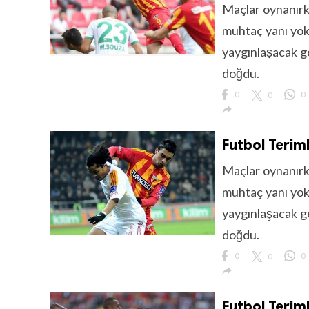
Maçlar oynanırke
muhtaç yanı yok 
yaygınlaşacak ge
doğdu.
0
0
0

Futbol Terim
Maçlar oynanırke
muhtaç yanı yok 
yaygınlaşacak ge
doğdu.
0
0
0

Futbol Teriml