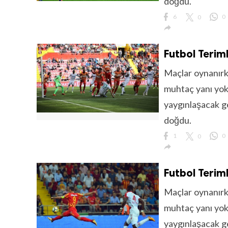
doğdu.
6
0
0

Futbol Terim
Maçlar oynanırke
muhtaç yanı yok 
yaygınlaşacak ge
doğdu.
1
0
0

Futbol Teriml
Maçlar oynanırke
muhtaç yanı yok 
yaygınlaşacak ge