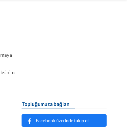
lamaya
eksinim
Topluğumuza bağlan
Facebook üzerinde takip et