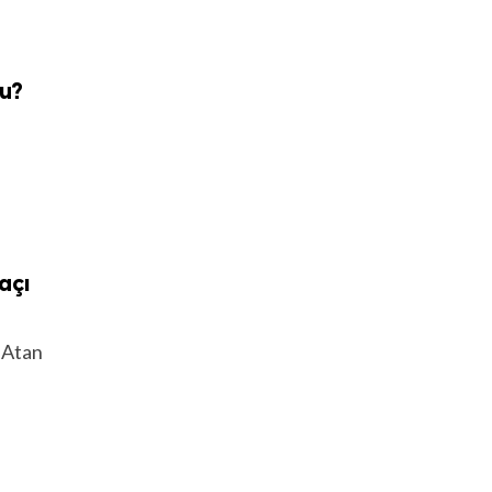
du?
açı
 Atan