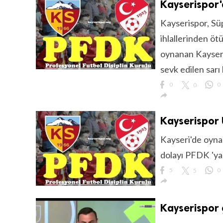
Kayserispor'
Kayserispor, Süp
ihlallerinden ö
oynanan Kayseri
sevk edilen sarı k
0
0
0

Kayserispor U
Kayseri'de oyna
dolayı PFDK 'ya 
5
5
0

Kayserispor 