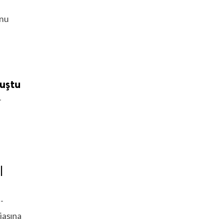
onu
nuştu
T
|
-
iasına