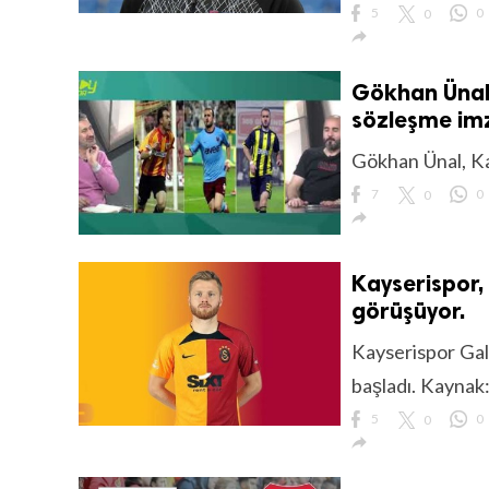
5
0
0

Gökhan Ünal:
sözleşme imz
lıdır.
Gökhan Ünal, Kay
7
0
0

Kayserispor, 
görüşüyor.
Kayserispor Gal
başladı. Kaynak:
5
0
0
