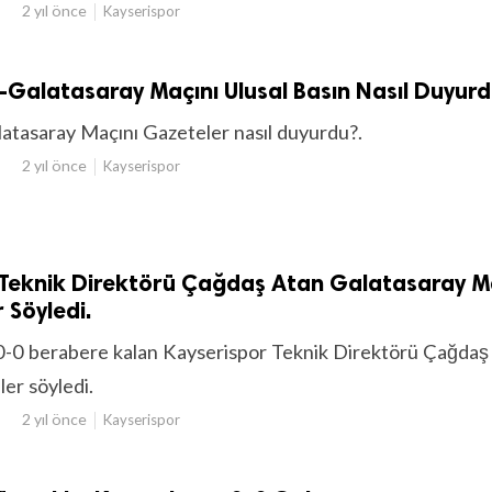
2 yıl önce
Kayserispor
-Galatasaray Maçını Ulusal Basın Nasıl Duyur
atasaray Maçını Gazeteler nasıl duyurdu?.
2 yıl önce
Kayserispor
 Teknik Direktörü Çağdaş Atan Galatasaray M
 Söyledi.
 0-0 berabere kalan Kayserispor Teknik Direktörü Çağdaş
er söyledi.
2 yıl önce
Kayserispor