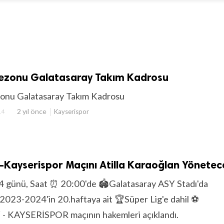
ezonu Galatasaray Takım Kadrosu
nu Galatasaray Takım Kadrosu
2 yıl önce
14
Kayserispor
Kayserispor Maçını Atilla Karaoğlan Yönetec
 günü, Saat ⏰ 20:00'de 🏟️Galatasaray ASY Stadı'da
2023-2024'in 20.haftaya ait 🏆Süper Lig'e dahil ⚽
KAYSERİSPOR maçının hakemleri açıklandı.