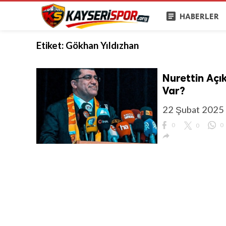
article
HABERLER
Etiket:
Gökhan Yıldızhan
Nurettin Açı
Var?
22 Şubat 2025 t
0
0
0
