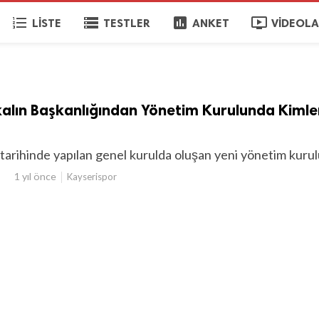
format_list_numbered
storage
poll
ondemand_video
LISTE
TESTLER
ANKET
VIDEOL
kalın Başkanlığından Yönetim Kurulunda Kimle
arihinde yapılan genel kurulda oluşan yeni yönetim kurul
1 yıl önce
Kayserispor