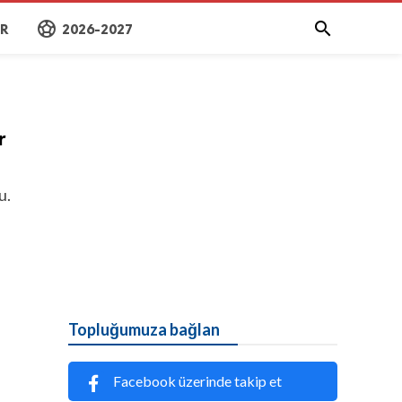
sports_soccer

AR
2026-2027
r
u.
Topluğumuza bağlan
Facebook üzerinde takip et