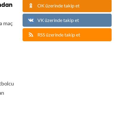
undan
OK üzerinde takip et
VK üzerinde takip et
ma maç
RSS üzerinde takip et
utbolcu
an