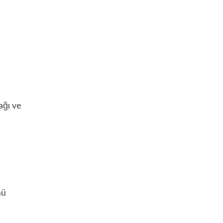
ağı ve
nü