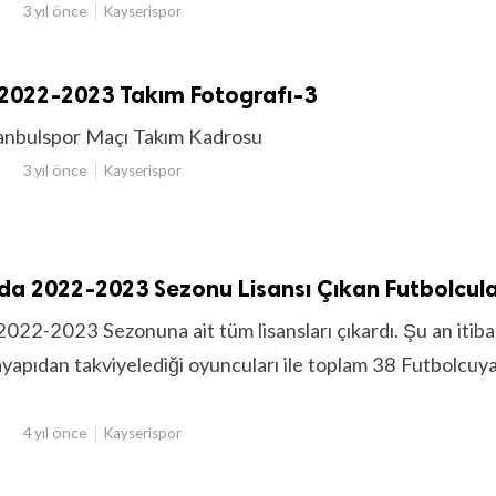
3 yıl önce
Kayserispor
 2022-2023 Takım Fotografı-3
tanbulspor Maçı Takım Kadrosu
3 yıl önce
Kayserispor
da 2022-2023 Sezonu Lisansı Çıkan Futbolcul
022-2023 Sezonuna ait tüm lisansları çıkardı. Şu an itibar
ayapıdan takviyelediği oyuncuları ile toplam 38 Futbolcuy
4 yıl önce
Kayserispor