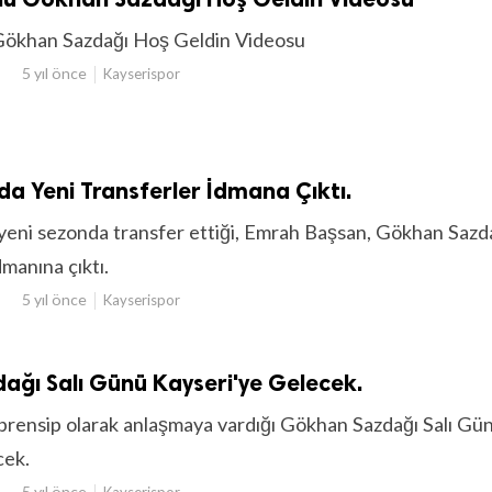
 Gökhan Sazdağı Hoş Geldin Videosu
5 yıl önce
Kayserispor
da Yeni Transferler İdmana Çıktı.
yeni sezonda transfer ettiği, Emrah Başsan, Gökhan Sazd
dmanına çıktı.
5 yıl önce
Kayserispor
ğı Salı Günü Kayseri'ye Gelecek.
prensip olarak anlaşmaya vardığı Gökhan Sazdağı Salı Gü
cek.
5 yıl önce