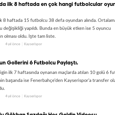
da ilk 8 haftada en çok hangi futbolcular oy
ilk 8 haftada 15 futbolcu 38 defa oyundan alında. Ortala
 değişikliği yapıldı. Bunda en büyük etken ise 5 oyuncu
in olması oldu. İşte tam liste.
4 yıl önce
Kayserispor
n Gollerini 6 Futbolcu Paylaştı.
igin ilk 7 haftasında oynanan maçlarda atılan 10 golü 6 f
inin başanda ise Fenerbahçe'den Kayserispor'a transfer ol
du.
4 yıl önce
Kayserispor
lu Gökhan Sazdağı Hoş Geldin Videosu