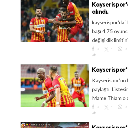
Kayserispor'
alındı.
kayserispor'da 
başı 4,75 oyuncu
değişiklik limitin
4
1
0

Kayserispor'u
Kayserispor'un l
paylaştı. Listes
Mame Thiam ol
4
1
0

Kayserispor'