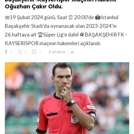
Oğuzhan Çakır Oldu.
📅19 Şubat 2024 günü, Saat ⏰ 20:00'de 🏟️İstanbul
Başakşehir Stadı'da oynanacak olan 2023-2024'in
26.haftaya ait 🏆Süper Lig'e dahil ⚽ BAŞAKŞEHİR FK -
KAYSERİSPOR maçının hakemleri açıklandı.
5
0
1
2 yıl önce
