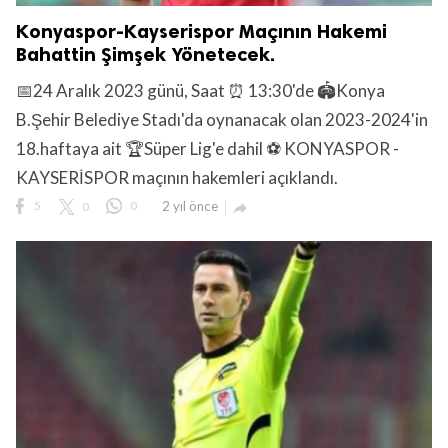
Konyaspor-Kayserispor Maçının Hakemi
Bahattin Şimşek Yönetecek.
📅24 Aralık 2023 günü, Saat ⏰ 13:30'de 🏟️Konya
B.Şehir Belediye Stadı'da oynanacak olan 2023-2024'in
18.haftaya ait 🏆Süper Lig'e dahil ⚽ KONYASPOR -
KAYSERİSPOR maçının hakemleri açıklandı.
5
0
0
2 yıl önce
