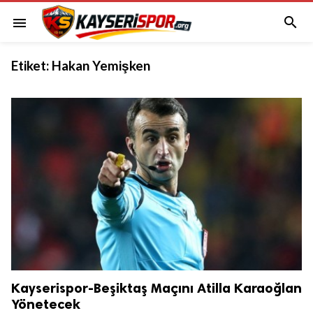

menu
Etiket:
Hakan Yemişken
Kayserispor-Beşiktaş Maçını Atilla Karaoğlan
Yönetecek