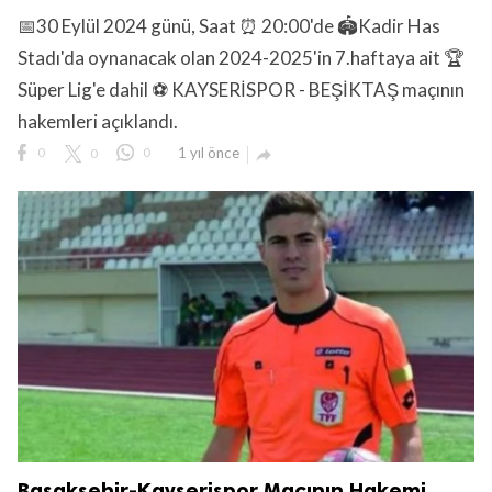
📅30 Eylül 2024 günü, Saat ⏰ 20:00'de 🏟️Kadir Has
Stadı'da oynanacak olan 2024-2025'in 7.haftaya ait 🏆
Süper Lig'e dahil ⚽ KAYSERİSPOR - BEŞİKTAŞ maçının
hakemleri açıklandı.
lıdır.
0
0
0
1 yıl önce

Başakşehir-Kayserispor Maçının Hakemi