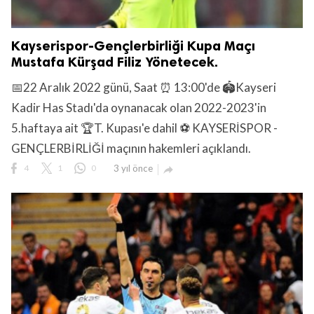
Kayserispor-Gençlerbirliği Kupa Maçı
Mustafa Kürşad Filiz Yönetecek.
📅22 Aralık 2022 günü, Saat ⏰ 13:00'de 🏟️Kayseri
Kadir Has Stadı'da oynanacak olan 2022-2023'in
5.haftaya ait 🏆T. Kupası'e dahil ⚽ KAYSERİSPOR -
GENÇLERBİRLİĞİ maçının hakemleri açıklandı.
4
1
0
3 yıl önce
