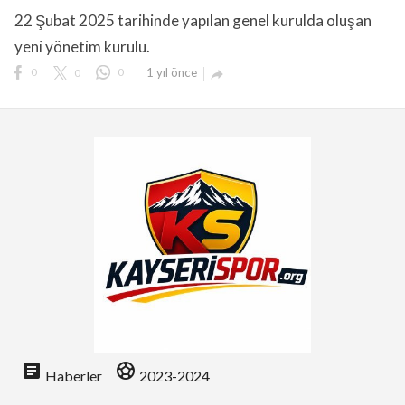
22 Şubat 2025 tarihinde yapılan genel kurulda oluşan
yeni yönetim kurulu.
0
0
0
1 yıl önce

lıdır.
article
sports_soccer
Haberler
2023-2024