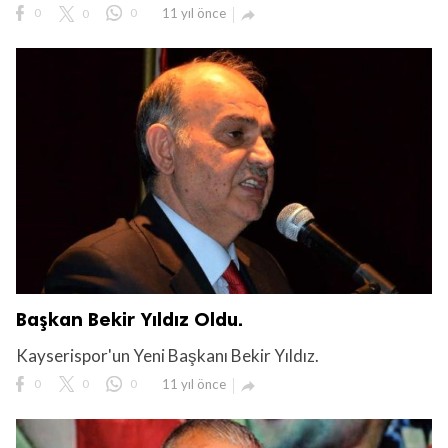
0
0
0
11 yıl önce

lıdır.
Başkan Bekir Yıldız Oldu.
Kayserispor'un Yeni Başkanı Bekir Yıldız.
0
0
0
11 yıl önce
