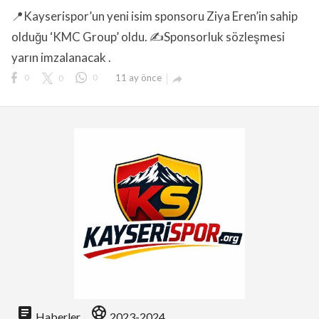
📍Kayserispor’un yeni isim sponsoru Ziya Eren’in sahip
olduğu ‘KMC Group’ oldu. ✍️Sponsorluk sözleşmesi
yarın imzalanacak .
0
0
0
11 ay önce

lıdır.
article
sports_soccer
Haberler
2023-2024