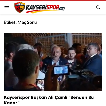

menu
Etiket:
Maç Sonu
Kayserispor Başkan Ali Çamlı "Benden Bu
Kadar"