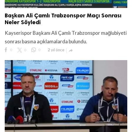
Başkan Ali Çamlı Trabzonspor Maçı Sonrası
Neler Söyledi
Kayserispor Başkanı Ali Çamlı Trabzonspor mağlubiyeti
sonrası basına açıklamalarda bulundu.
0
0
0
2 yıl önce
