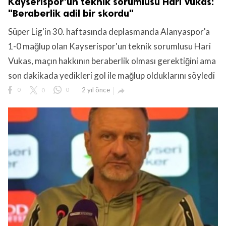
Kayserispor'un teknik sorumlusu Hari Vukas:
"Beraberlik adil bir skordu"
Süper Lig'in 30. haftasında deplasmanda Alanyaspor'a
1-0 mağlup olan Kayserispor'un teknik sorumlusu Hari
Vukas, maçın hakkının beraberlik olması gerektiğini ama
son dakikada yedikleri gol ile mağlup olduklarını söyledi
0
0
0
2 yıl önce
