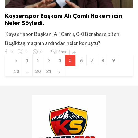
Kayserispor Başkanı Ali Çamlı Hakem için
Neler Söyledi.
Kayserispor Başkanı Ali Çamlı, 0-0 Berabere biten
Beşiktaş maçının ardından neler konuştu?
0
0
0
2 yıl önce

«
1
2
3
4
5
6
7
8
9
10
...
20
21
»