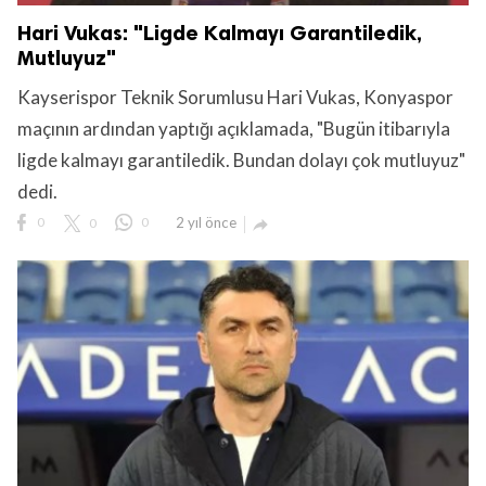
Hari Vukas: "Ligde Kalmayı Garantiledik,
Mutluyuz"
Kayserispor Teknik Sorumlusu Hari Vukas, Konyaspor
maçının ardından yaptığı açıklamada, "Bugün itibarıyla
ligde kalmayı garantiledik. Bundan dolayı çok mutluyuz"
dedi.
0
0
0
2 yıl önce
