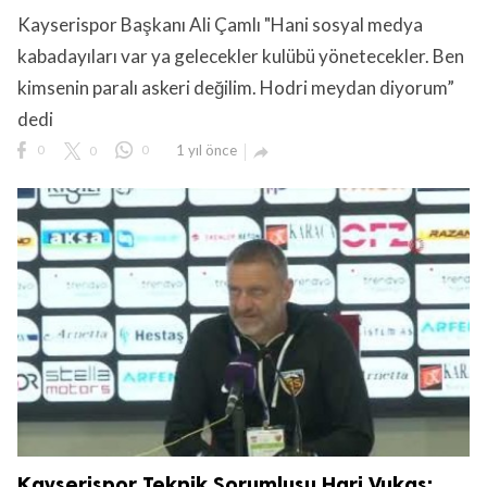
Kayserispor Başkanı Ali Çamlı "Hani sosyal medya
kabadayıları var ya gelecekler kulübü yönetecekler. Ben
kimsenin paralı askeri değilim. Hodri meydan diyorum”
dedi
lıdır.
0
0
0
1 yıl önce

Kayserispor Teknik Sorumlusu Hari Vukas: