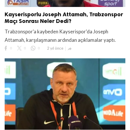
Kayserisporlu Joseph Attamah, Trabzonspor
Maçı Sonrası Neler Dedi?
Trabzonspor'a kaybeden Kayserispor'da Joseph
Attamah, karşılaşmanın ardından açıklamalar yaptı.
0
0
0
2 yıl önce
