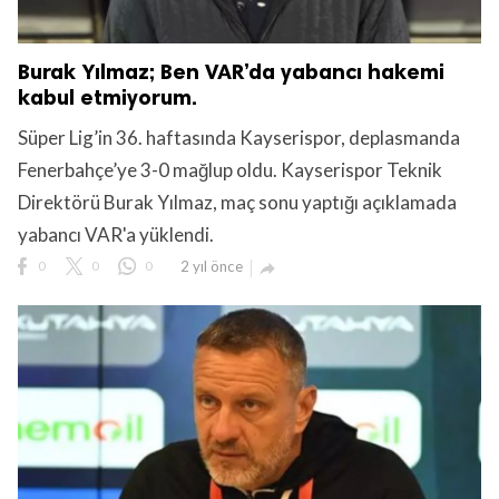
Burak Yılmaz; Ben VAR’da yabancı hakemi
kabul etmiyorum.
Süper Lig’in 36. haftasında Kayserispor, deplasmanda
Fenerbahçe’ye 3-0 mağlup oldu. Kayserispor Teknik
Direktörü Burak Yılmaz, maç sonu yaptığı açıklamada
yabancı VAR'a yüklendi.
0
0
0
2 yıl önce
