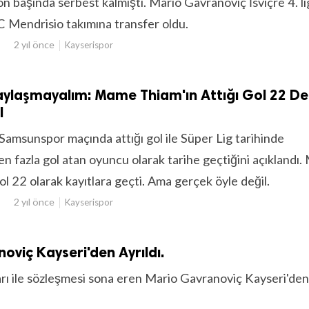
 başında serbest kalmıştı. Mario Gavranoviç İsviçre 4. li
C Mendrisio takımına transfer oldu.
2 yıl önce
Kayserispor
 Paylaşmayalım: Mame Thiam'ın Attığı Gol 22 Değ
l
amsunspor maçında attığı gol ile Süper Lig tarihinde
n fazla gol atan oyuncu olarak tarihe geçtiğini açıklandı
gol 22 olarak kayıtlara geçti. Ama gerçek öyle değil.
2 yıl önce
Kayserispor
oviç Kayseri'den Ayrıldı.
arı ile sözleşmesi sona eren Mario Gavranoviç Kayseri'den