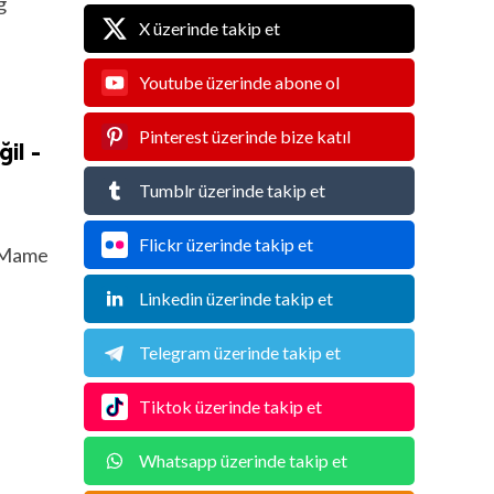
g
X üzerinde takip et
Youtube üzerinde abone ol
Pinterest üzerinde bize katıl
il -
Tumblr üzerinde takip et
Flickr üzerinde takip et
. Mame
Linkedin üzerinde takip et
Telegram üzerinde takip et
Tiktok üzerinde takip et
Whatsapp üzerinde takip et