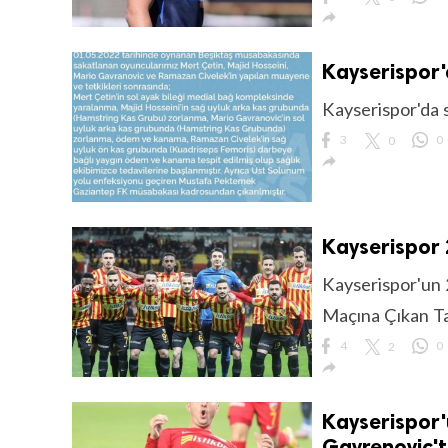

Kayserispor'
Kayserispor'da s
3
0
0

Kayserispor
Kayserispor'un
Maçına Çıkan T
4
2
0

Kayserispor'
Gavrenoviç't