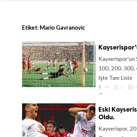
Etiket:
Mario Gavranovic
Kayserispor'u
Kayserispor'un 
100, 200, 300, 
İşte Tam Liste
14
2

Eski Kayseris
Oldu.
Kayserispor, 2