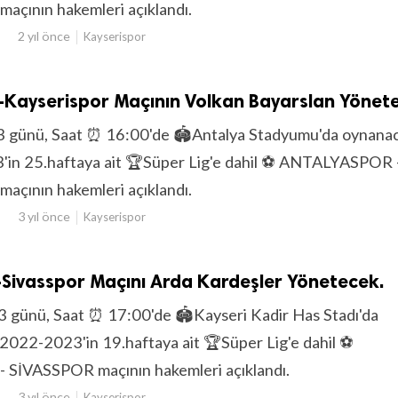
çının hakemleri açıklandı.
2 yıl önce
Kayserispor
Kayserispor Maçının Volkan Bayarslan Yönet
 günü, Saat ⏰ 16:00'de 🏟️Antalya Stadyumu'da oynana
'in 25.haftaya ait 🏆Süper Lig'e dahil ⚽ ANTALYASPOR 
çının hakemleri açıklandı.
3 yıl önce
Kayserispor
Sivasspor Maçını Arda Kardeşler Yönetecek.
günü, Saat ⏰ 17:00'de 🏟️Kayseri Kadir Has Stadı'da
2022-2023'in 19.haftaya ait 🏆Süper Lig'e dahil ⚽
SİVASSPOR maçının hakemleri açıklandı.
3 yıl önce
Kayserispor