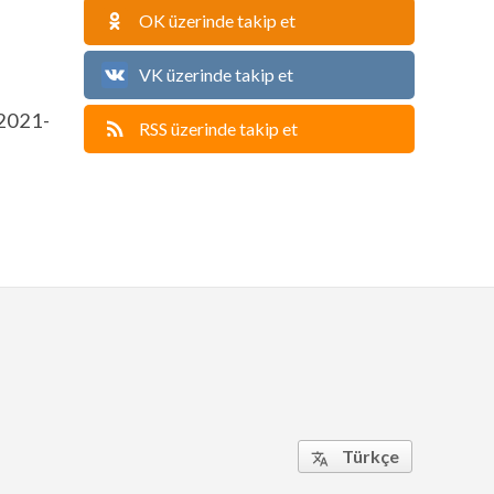
OK üzerinde takip et
VK üzerinde takip et
 2021-
RSS üzerinde takip et
Türkçe
