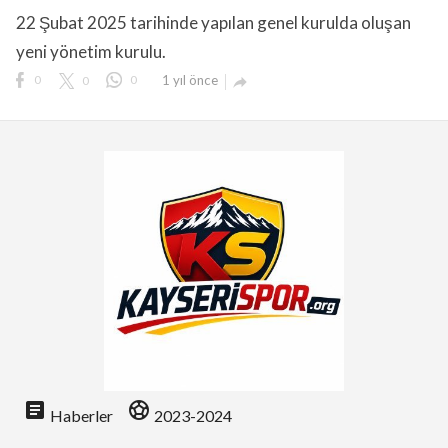
22 Şubat 2025 tarihinde yapılan genel kurulda oluşan
yeni yönetim kurulu.
0
0
0
1 yıl önce

lıdır.
article
sports_soccer
Haberler
2023-2024