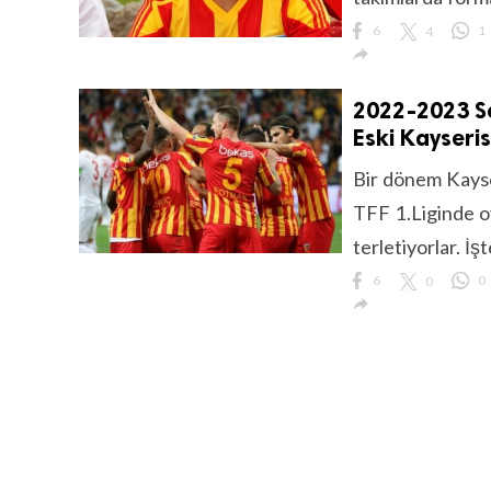
6
4
1

2022-2023 Se
Eski Kayseri
lıdır.
Bir dönem Kayse
TFF 1.Liginde o
terletiyorlar. İ
6
0
0
