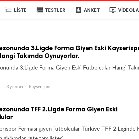
format_list_numbered
storage
poll
ondemand_video
LISTE
TESTLER
ANKET
VIDEOL
zonunda 3.Ligde Forma Giyen Eski Kayserispo
Hangi Takımda Oynuyorlar.
nunda 3.Ligde Forma Giyen Eski Futbolcular Hangi Tak
3 yıl önce
Kayserispor
ezonunda TFF 2.Ligde Forma Giyen Eski
lular
rispor Forması giyen futbolcular Türkiye TFF 2.Liginde 
giyiyorlar. İşte tam listesi...