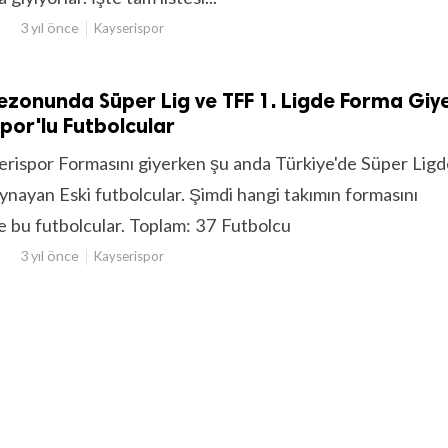
3 yıl önce
Kayserispor
zonunda Süper Lig ve TFF 1. Ligde Forma Giy
spor'lu Futbolcular
rispor Formasını giyerken şu anda Türkiye'de Süper Ligd
ynayan Eski futbolcular. Şimdi hangi takımın formasını
şte bu futbolcular. Toplam: 37 Futbolcu
3 yıl önce
Kayserispor