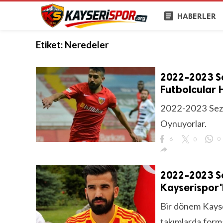
article
HABERLER
Etiket:
Neredeler
2022-2023 Se
Futbolcular 
2022-2023 Sezo
Oynuyorlar.
6
0
0

2022-2023 S
Kayserispor'
Bir dönem Kayse
takımlarda forma 