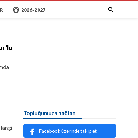
sports_soccer

AR
2026-2027
r'lu
ımda
Topluğumuza bağlan
Hangi
Facebook üzerinde takip et