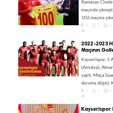
Ramazan Civele
maçında çıkmıştı
102.maçına çıkm
0
0
0

2022-2023 Ha
Maçının Goll
Kayserispor, 5 
(Antalya), Alman
yaptı. Maça Saa
duruma düştü. Ka
8
1
0

Kayserispor 