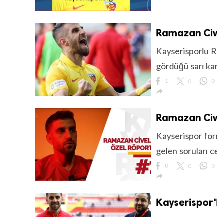
Ramazan Cive
Kayserisporlu 
gördüğü sarı kar
1
0
0

Ramazan Cive
Kayserispor for
gelen soruları c
0
0
0

Kayserispor'