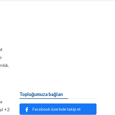
at
e
ıldı.
Topluğumuza bağlan
ra
Facebook üzerinde takip et
yi +2