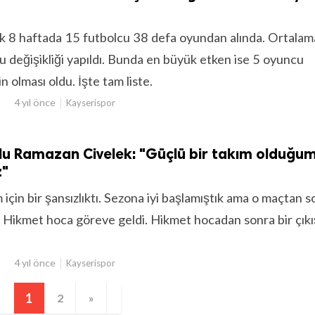
ilk 8 haftada 15 futbolcu 38 defa oyundan alında. Ortala
 değişikliği yapıldı. Bunda en büyük etken ise 5 oyuncu
in olması oldu. İşte tam liste.
4 yıl önce
Kayserispor
lu Ramazan Civelek: "Güçlü bir takım olduğu
z"
m için bir şansızlıktı. Sezona iyi başlamıştık ama o maçtan 
. Hikmet hoca göreve geldi. Hikmet hocadan sonra bir çıkı
4 yıl önce
Kayserispor
«
1
2
»