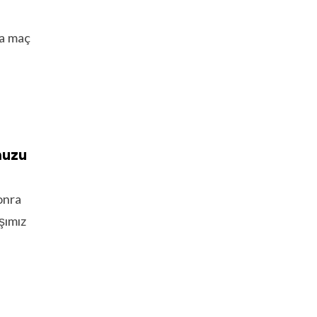
ma maç
muzu
sonra
şımız