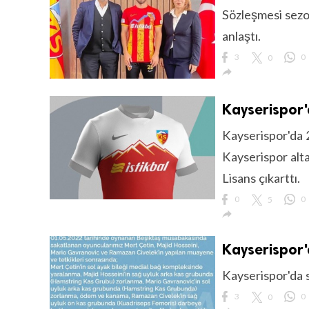
Sözleşmesi sezo
anlaştı.
3
0
0

Kayserispor'
Kayserispor'da 2
Kayserispor alt
Lisans çıkarttı.
0
5
0

Kayserispor'
Kayserispor'da s
3
0
0