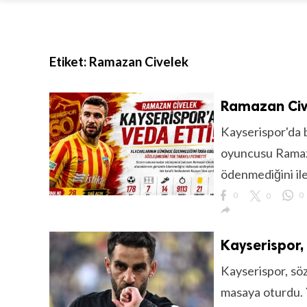
Etiket:
Ramazan Civelek
Ramazan Cive
Kayserispor'da bi
oyuncusu Ramaza
ödenmediğini ile
0
0
0

Kayserispor,
Kayserispor, sö
masaya oturdu. 