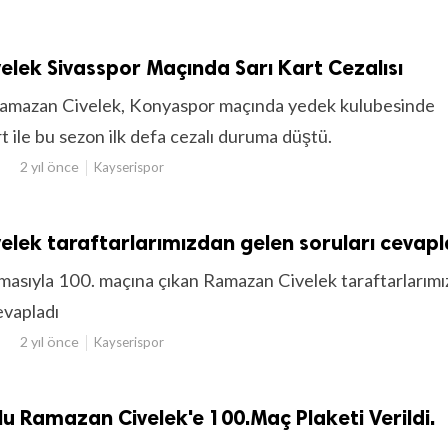
lek Sivasspor Maçında Sarı Kart Cezalısı
Ramazan Civelek, Konyaspor maçında yedek kulubesinde
t ile bu sezon ilk defa cezalı duruma düştü.
2 yıl önce
Kayserispor
lek taraftarlarımızdan gelen soruları cevapl
masıyla 100. maçına çıkan Ramazan Civelek taraftarlarım
evapladı
2 yıl önce
Kayserispor
lu Ramazan Civelek'e 100.Maç Plaketi Verildi.