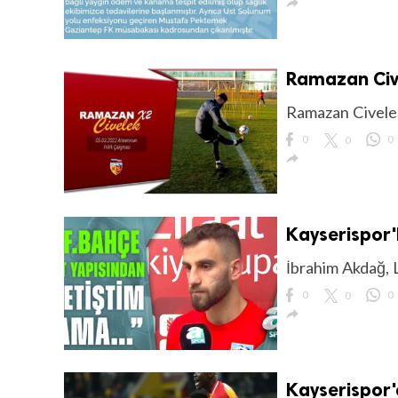

Ramazan Civ
Ramazan Civelek
0
0
0

Kayserispor'
İbrahim Akdağ, 
0
0
0

Kayserispor'