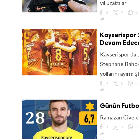
yıl uzattılar
0
0
0

Kayserispor 
Devam Edec
lıdır.
Kayserispor'da 
Stephane Bahoke
yollarını ayırmışt
0
0
0

Günün Futbo
Ramazan Civelek
0
0
0
