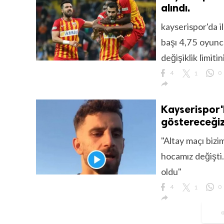
alındı.
kayserispor'da 
başı 4,75 oyuncu
değişiklik limitin
4
1
0

Kayserispor'
göstereceği
"Altay maçı bizi
hocamız değişti
oldu"
4
1
0
