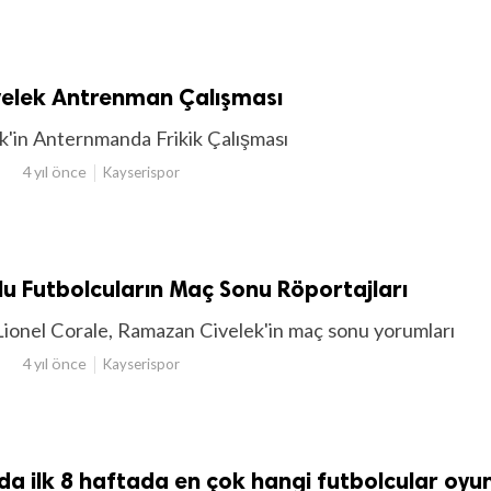
elek Antrenman Çalışması
'in Anternmanda Frikik Çalışması
4 yıl önce
Kayserispor
lu Futbolcuların Maç Sonu Röportajları
Lionel Corale, Ramazan Civelek'in maç sonu yorumları
4 yıl önce
Kayserispor
da ilk 8 haftada en çok hangi futbolcular oy