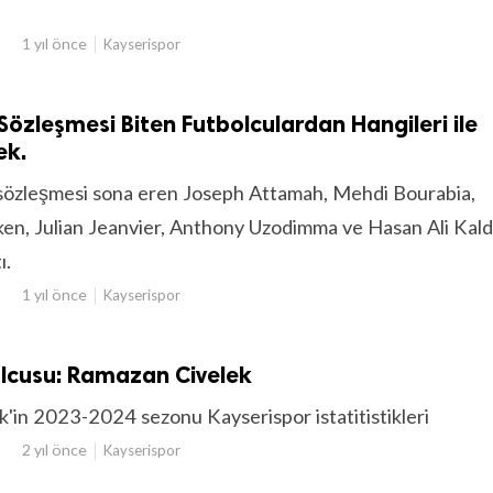
1 yıl önce
Kayserispor
Sözleşmesi Biten Futbolculardan Hangileri ile
ek.
sözleşmesi sona eren Joseph Attamah, Mehdi Bourabia,
n, Julian Jeanvier, Anthony Uzodimma ve Hasan Ali Kaldı
ı.
1 yıl önce
Kayserispor
lcusu: Ramazan Civelek
'in 2023-2024 sezonu Kayserispor istatitistikleri
2 yıl önce
Kayserispor