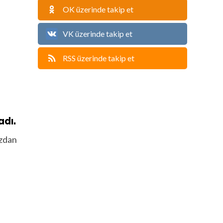
OK üzerinde takip et
VK üzerinde takip et
RSS üzerinde takip et
adı.
ızdan