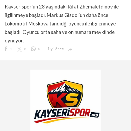
Kayserispor'un 28 yaşındaki Rifat Zhemaletdinov ile
ilgilinmeye başladı. Markus Gisdol'un daha önce
Lokomotif Moskova tandıdğı oyuncu ile ilgilenmeye
başladı. Oyuncu orta saha ve on numara mevkiinde
oynuyor.
lıdır.
1
0
0
1 yıl önce
