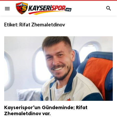

menu
Etiket:
Rifat Zhemaletdinov
Kayserispor'un Gündeminde; Rifat
Zhemaletdinov var.