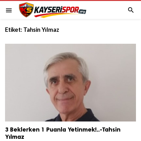

menu
Etiket:
Tahsin Yılmaz
3 Beklerken 1 Puanla Yetinmek!..-Tahsin
Yılmaz