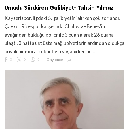
Umudu Sürdüren Galibiyet- Tahsin Yılmaz
Kayserispor, ligdeki 5. galibiyetini alırken çok zorlandı.
Çaykur Rizespor karşısında Chalov ve Benes’in
ayağından bulduğu goller ile 3 puan alarak 26 puana
ulaştı. 3 hafta üst üste mağlubiyetlerin ardından oldukça
büyük bir moral çöküntüsü yaşanırken bu...
0
0
0
3 ay önce
