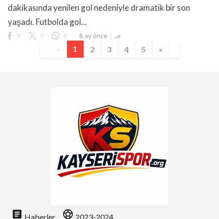
dakikasında yenilen gol nedeniyle dramatik bir son
yaşadı. Futbolda gol...
0
0
0
6 ay önce

«
1
2
3
4
5
»
article
sports_soccer
Haberler
2023-2024