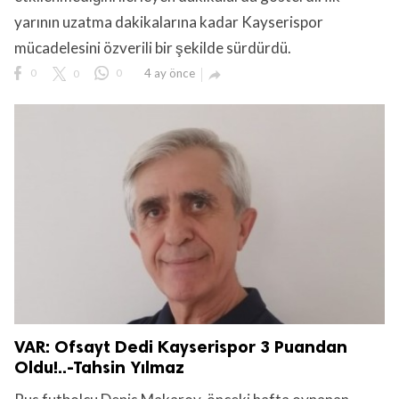
yarının uzatma dakikalarına kadar Kayserispor
mücadelesini özverili bir şekilde sürdürdü.
0
0
0
4 ay önce

VAR: Ofsayt Dedi Kayserispor 3 Puandan
Oldu!..-Tahsin Yılmaz