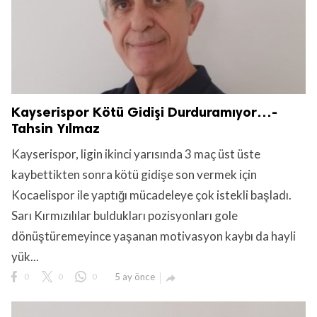
Kayserispor Kötü Gidişi Durduramıyor…-
Tahsin Yılmaz
Kayserispor, ligin ikinci yarısında 3 maç üst üste
kaybettikten sonra kötü gidişe son vermek için
Kocaelispor ile yaptığı mücadeleye çok istekli başladı.
Sarı Kırmızılılar buldukları pozisyonları gole
dönüştüremeyince yaşanan motivasyon kaybı da hayli
yük...
0
0
0
5 ay önce
