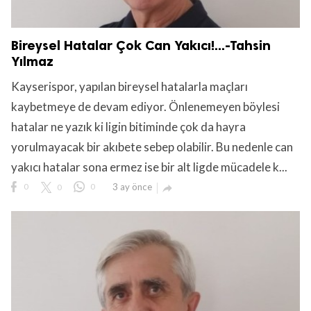
Bireysel Hatalar Çok Can Yakıcı!...-Tahsin
Yılmaz
Kayserispor, yapılan bireysel hatalarla maçları
kaybetmeye de devam ediyor. Önlenemeyen böylesi
hatalar ne yazık ki ligin bitiminde çok da hayra
yorulmayacak bir akıbete sebep olabilir. Bu nedenle can
yakıcı hatalar sona ermez ise bir alt ligde mücadele k...
0
0
0
3 ay önce
