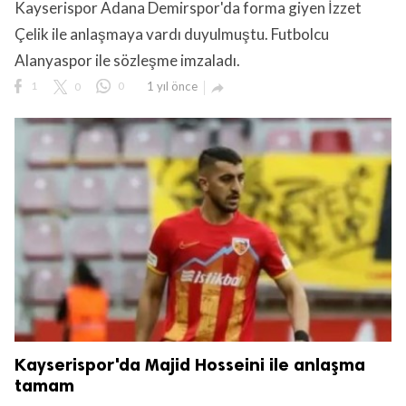
Kayserispor Adana Demirspor'da forma giyen İzzet
Çelik ile anlaşmaya vardı duyulmuştu. Futbolcu
Alanyaspor ile sözleşme imzaladı.
1
0
0
1 yıl önce

Kayserispor'da Majid Hosseini ile anlaşma
tamam