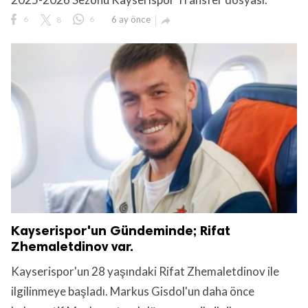
6
8
6
6 ay önce

lıdır.
Kayserispor'un Gündeminde; Rifat
Zhemaletdinov var.
Kayserispor'un 28 yaşındaki Rifat Zhemaletdinov ile
ilgilinmeye başladı. Markus Gisdol'un daha önce