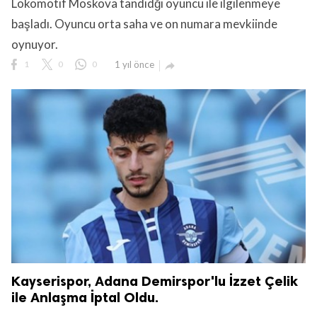
Lokomotif Moskova tandıdğı oyuncu ile ilgilenmeye
başladı. Oyuncu orta saha ve on numara mevkiinde
oynuyor.
1
0
0
1 yıl önce

Kayserispor, Adana Demirspor'lu İzzet Çelik
ile Anlaşma İptal Oldu.