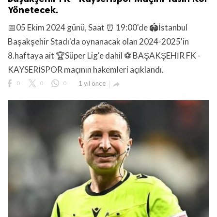
Yönetecek.
📅05 Ekim 2024 günü, Saat ⏰ 19:00'de 🏟️İstanbul
Başakşehir Stadı'da oynanacak olan 2024-2025'in
8.haftaya ait 🏆Süper Lig'e dahil ⚽ BAŞAKŞEHİR FK -
KAYSERİSPOR maçının hakemleri açıklandı.
0
0
0
1 yıl önce
