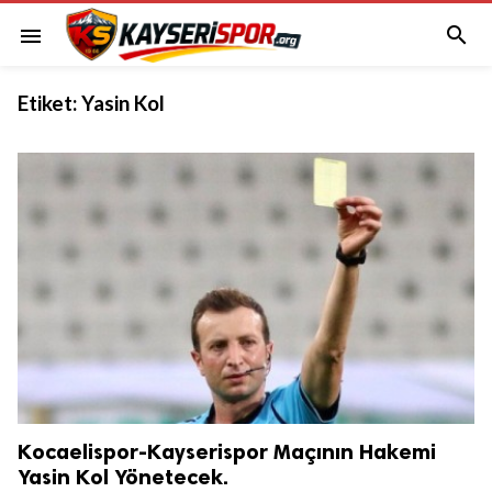

menu
Etiket:
Yasin Kol
Kocaelispor-Kayserispor Maçının Hakemi
Yasin Kol Yönetecek.