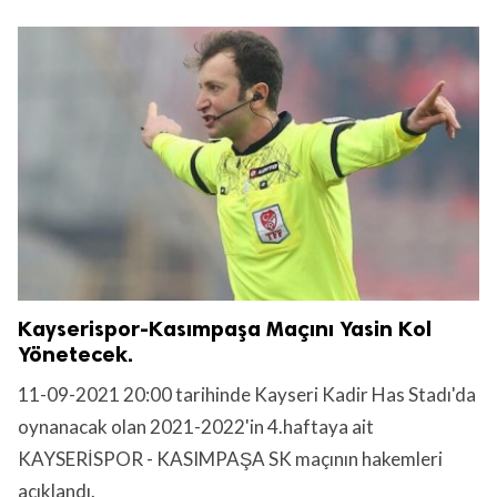
Kayserispor-Kasımpaşa Maçını Yasin Kol
Yönetecek.
11-09-2021 20:00 tarihinde Kayseri Kadir Has Stadı'da
oynanacak olan 2021-2022'in 4.haftaya ait
KAYSERİSPOR - KASIMPAŞA SK maçının hakemleri
açıklandı.