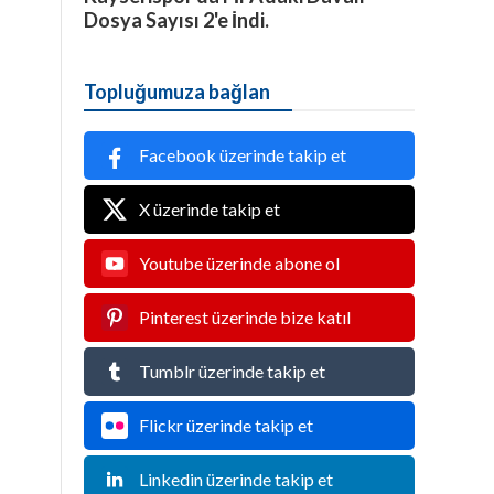
Dosya Sayısı 2'e İndi.
Topluğumuza bağlan
Facebook üzerinde takip et
X üzerinde takip et
Youtube üzerinde abone ol
Pinterest üzerinde bize katıl
Tumblr üzerinde takip et
Flickr üzerinde takip et
Linkedin üzerinde takip et