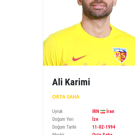
Ali Karimi
ORTA SAHA
Uyruk
IRN
İran
Doğum Yeri
İze
Doğum Tarihi
11-02-1994
Mevkii
Orta Saha