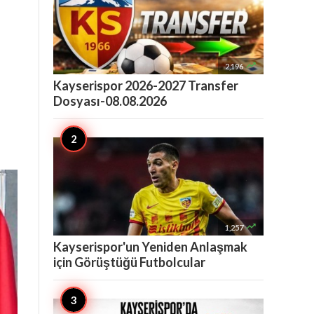

2,196
Kayserispor 2026-2027 Transfer
Dosyası-08.08.2026

1,257
Kayserispor'un Yeniden Anlaşmak
için Görüştüğü Futbolcular