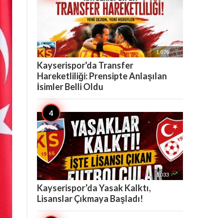

1,076
Kayserispor'da Transfer
Hareketliliği: Prensipte Anlaşılan
İsimler Belli Oldu

1,033
Kayserispor’da Yasak Kalktı,
Lisanslar Çıkmaya Başladı!