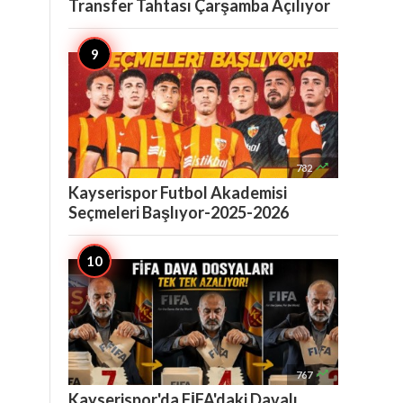
Transfer Tahtası Çarşamba Açılıyor

782
Kayserispor Futbol Akademisi
Seçmeleri Başlıyor-2025-2026

767
Kayserispor'da FİFA'daki Davalı