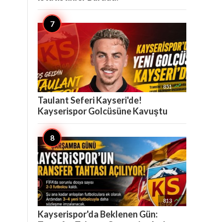

851
Taulant Seferi Kayseri'de!
Kayserispor Golcüsüne Kavuştu

813
Kayserispor'da Beklenen Gün: