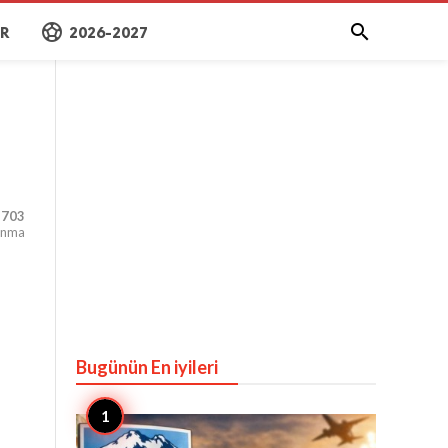
sports_soccer

AR
2026-2027
,703
unma
Bugünün En iyileri