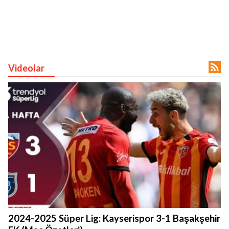

Videolar
2024-2025 Süper Lig: Kayserispor 3-1 Başakşehir