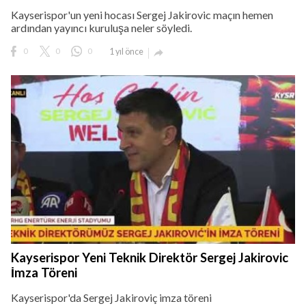
Kayserispor'un yeni hocası Sergej Jakirovic maçın hemen
ardından yayıncı kuruluşa neler söyledi.
0
0
0
1 yıl önce

Kayserispor Yeni Teknik Direktör Sergej Jakirovic
İmza Töreni
Kayserispor'da Sergej Jakiroviç imza töreni