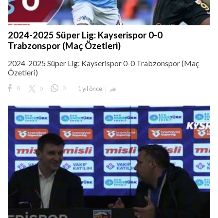
2024-2025 Süper Lig: Kayserispor 0-0
Trabzonspor (Maç Özetleri)
2024-2025 Süper Lig: Kayserispor 0-0 Trabzonspor (Maç
Özetleri)
0
0
0
1 yıl önce
