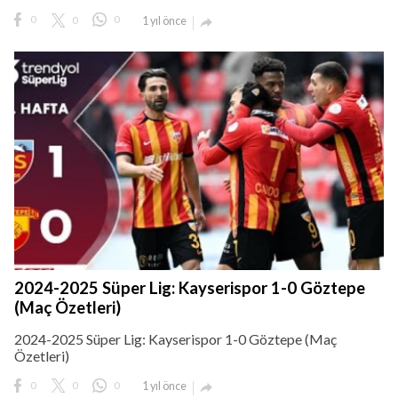
0
0
0
1 yıl önce

2024-2025 Süper Lig: Kayserispor 1-0 Göztepe
(Maç Özetleri)
2024-2025 Süper Lig: Kayserispor 1-0 Göztepe (Maç
Özetleri)
0
0
0
1 yıl önce
