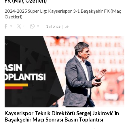
FK (Maç Özetleri)
2024-2025 Süper Lig: Kayserispor 3-1 Başakşehir FK (Maç
Özetleri)
0
0
0
1 yıl önce

Kayserispor Teknik Direktörü Sergej Jakirović'in
Başakşehir Maçı Sonrası Basın Toplantısı