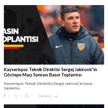
Kayserispor Teknik Direktör Sergej Jakirović'in
Göztepe Maçı Sonrası Basın Toplantısı
Kayserispor Teknik Direktörü Sergej Jakroviç'in basın
toplantısı.
0
0
0
1 yıl önce
