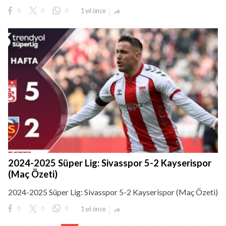
0
0
0
1 yıl önce

2024-2025 Süper Lig: Sivasspor 5-2 Kayserispor
(Maç Özeti)
2024-2025 Süper Lig: Sivasspor 5-2 Kayserispor (Maç Özeti)
0
0
0
1 yıl önce
