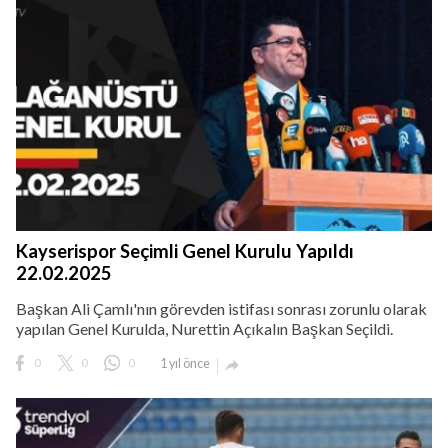
Kayserispor Seçimli Genel Kurulu Yapıldı
22.02.2025
Başkan Ali Çamlı'nın görevden istifası sonrası zorunlu olarak
yapılan Genel Kurulda, Nurettin Açıkalın Başkan Seçildi.
0
0
0
1 yıl önce
