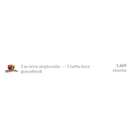
lıdır.
1,669
2 ay önce
oluşturuldu.
—
1 hafta önce
okunma
güncellendi