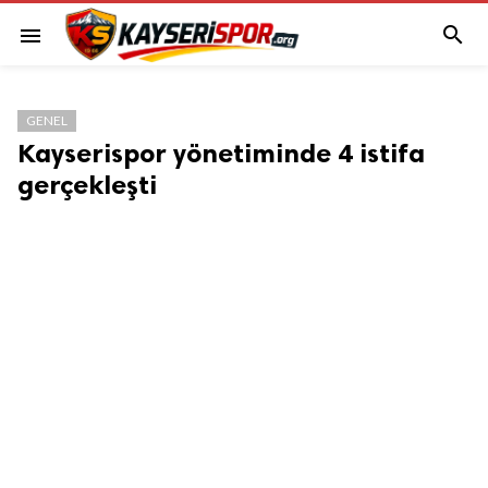

menu
GENEL
Kayserispor yönetiminde 4 istifa
gerçekleşti