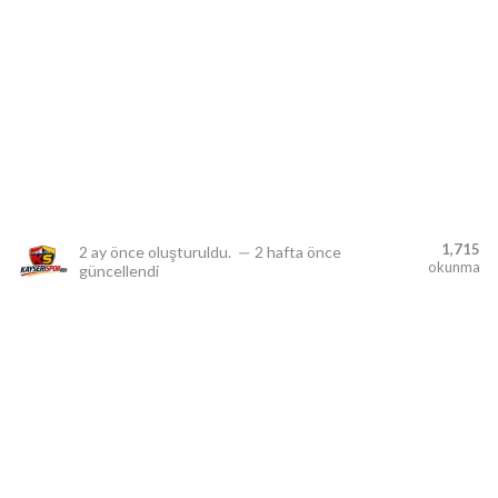
lıdır.
1,715
2 ay önce
oluşturuldu.
—
2 hafta önce
okunma
güncellendi