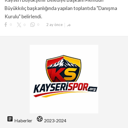
Büyükkılıç başkanlığında yapılan toplantıda "Danışma
Kurulu" belirlendi.
0
0
0
2 ay önce

lıdır.
article
sports_soccer
Haberler
2023-2024