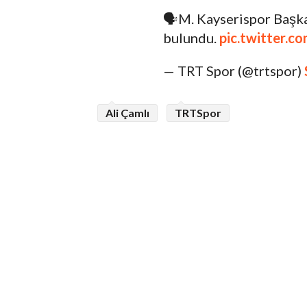
🗣️M. Kayserispor Başka
bulundu.
pic.twitter.
— TRT Spor (@trtspor)
Ali Çamlı
TRTSpor