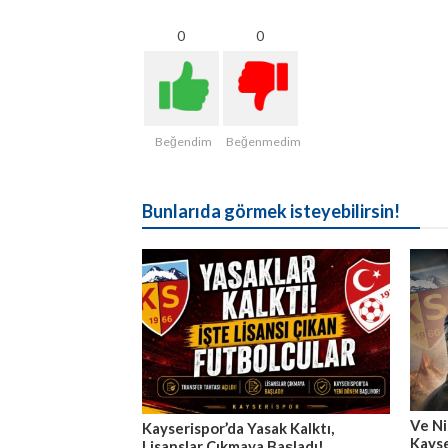
0
0
Beğendim
Beğenmedim
Bunlarıda görmek isteyebilirsin!
Ve Ni
Kayserispor’da Yasak Kalktı,
Kayse
Lisanslar Çıkmaya Başladı!