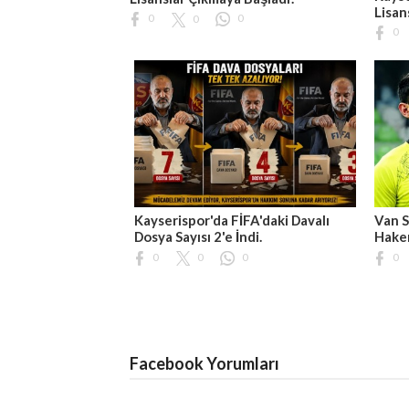
Lisan
0
0
0
0
Kayserispor'da FİFA'daki Davalı
Van S
Dosya Sayısı 2'e İndi.
Hakem
0
0
0
0
Facebook Yorumları