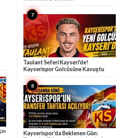

840
Taulant Seferi Kayseri'de!
Kayserispor Golcüsüne Kavuştu

805
çin
Kayserispor'da Beklenen Gün: