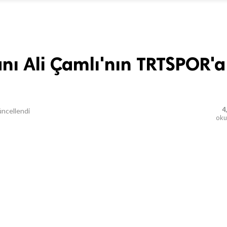
nı Ali Çamlı'nın TRTSPOR'a
4
ncellendi
ok