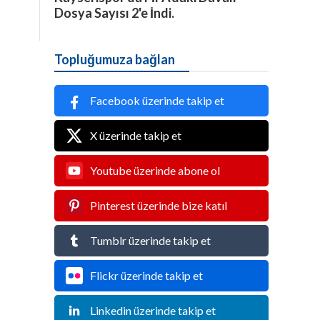
Dosya Sayısı 2'e İndi.
Topluğumuza bağlan
Facebook üzerinde takip et
X üzerinde takip et
Youtube üzerinde abone ol
Pinterest üzerinde bize katıl
Tumblr üzerinde takip et
Flickr üzerinde takip et
Linkedin üzerinde takip et