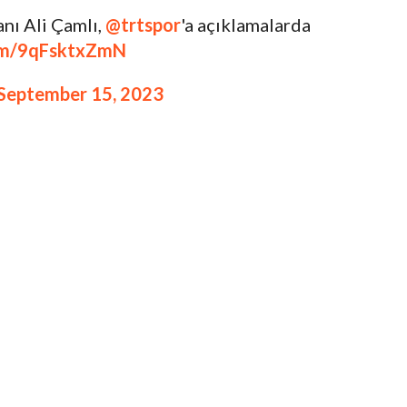
nı Ali Çamlı,
@trtspor
'a açıklamalarda
com/9qFsktxZmN
September 15, 2023