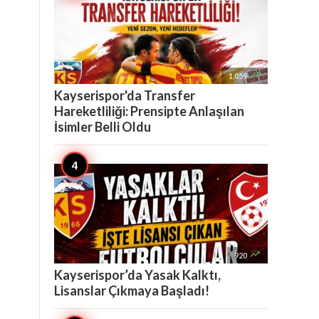

1,059
Kayserispor'da Transfer
Hareketliliği: Prensipte Anlaşılan
İsimler Belli Oldu

920
Kayserispor’da Yasak Kalktı,
Lisanslar Çıkmaya Başladı!