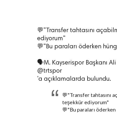
💬"Transfer tahtasını açabil
lıdır.
ediyorum"
💬"Bu paraları öderken hüng
🗣️M. Kayserispor Başkanı Ali
@trtspor
'a açıklamalarda bulundu.
💬"Transfer tahtasını a
teşekkür ediyorum"
💬"Bu paraları öderken 