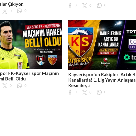
slar Çıkıyor.
0
0
0
0
0
por FK-Kayserispor Maçının
Kayserispor'un Rakipleri Artık 
i Belli Oldu
Kanallarda! 1. Lig Yayın Anlaşma
Resmileşti
0
0
0
0
0