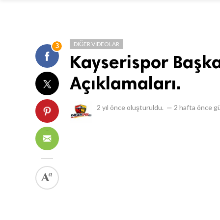
DIĞER VIDEOLAR
3
Kayserispor Başka
Açıklamaları.
2 yıl önce
oluşturuldu.
—
2 hafta önce
gü