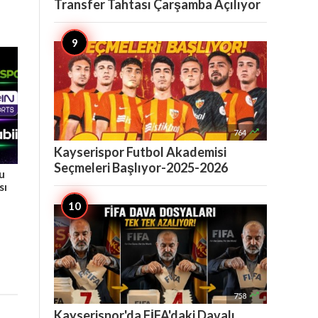
Transfer Tahtası Çarşamba Açılıyor

764
Kayserispor Futbol Akademisi
Seçmeleri Başlıyor-2025-2026
Bu
sı

758
Kayserispor'da FİFA'daki Davalı