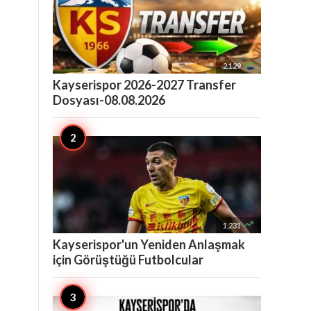

2,129
Kayserispor 2026-2027 Transfer
Dosyası-08.08.2026

1,231
Kayserispor'un Yeniden Anlaşmak
için Görüştüğü Futbolcular