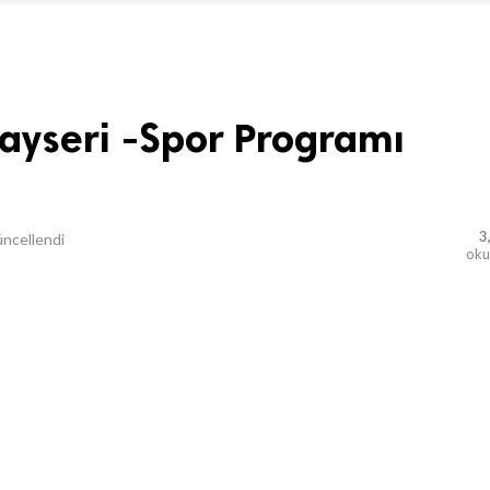
ayseri -Spor Programı
3
ncellendi
ok