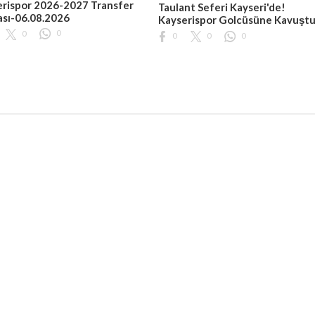
rispor 2026-2027 Transfer
Taulant Seferi Kayseri'de!
ası-06.08.2026
Kayserispor Golcüsüne Kavuşt
0
0
0
0
0