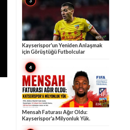

895
Kayserispor'un Yeniden Anlaşmak
için Görüştüğü Futbolcular

824
Mensah Faturası Ağır Oldu:
Kayserispor'a Milyonluk Yük.