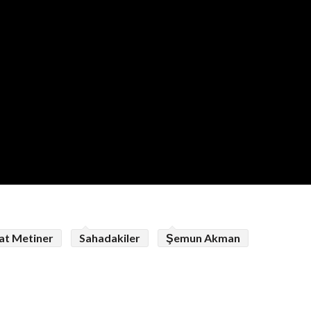
at Metiner
Sahadakiler
Şemun Akman