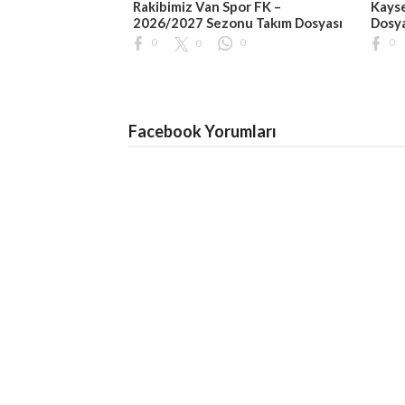
Rakibimiz Van Spor FK –
Kayse
2026/2027 Sezonu Takım Dosyası
Dosy
0
0
0
0
Facebook Yorumları