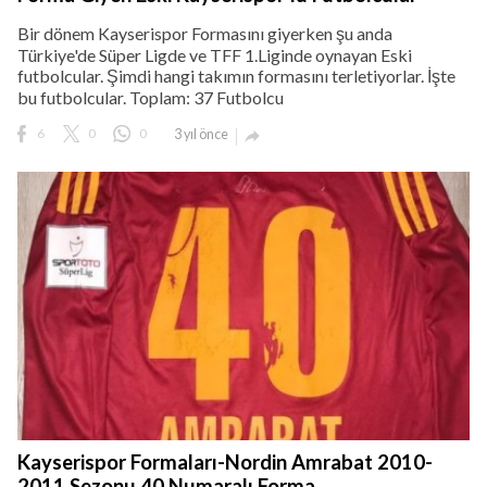
Bir dönem Kayserispor Formasını giyerken şu anda
Türkiye'de Süper Ligde ve TFF 1.Liginde oynayan Eski
futbolcular. Şimdi hangi takımın formasını terletiyorlar. İşte
bu futbolcular. Toplam: 37 Futbolcu
6
0
0
3 yıl önce

Kayserispor Formaları-Nordin Amrabat 2010-
2011 Sezonu 40 Numaralı Forma