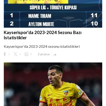
Kayserispor'da 2023-2024 Sezonu Bazı
İstatistikler
Kayserispor'da 2023-2024 sezonu istatistikleri
1
0
0
2 yıl önce
