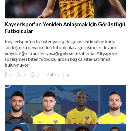
Kayserispor'un Yeniden Anlaşmak için Görüştüğü
Futbolcular
Kayserispor'un transfer yasağıda gelme ihtimaline karşı
sözleşmesi devam eden futbolculara görüşmeler devam
ediyor. Eğer transfer yasağı gelirse tek ihtimal Altyapı ve
sözleşmesi biten futbolculardan başka alternatifimiz
bulunmuyor.
3
0
0
2 yıl önce
