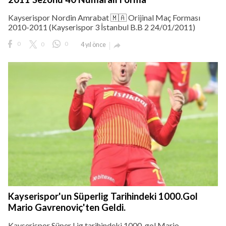
Kayserispor Nordin Amrabat 🇲🇦 Orijinal Maç Forması
2010-2011 (Kayserispor 3 İstanbul B.B 2 24/01/2011)
0
0
0
4 yıl önce

Kayserispor'un Süperlig Tarihindeki 1000.Gol
Mario Gavrenoviç'ten Geldi.
Kayserispor Süper Lig tarihindeki 1000. gol Mario