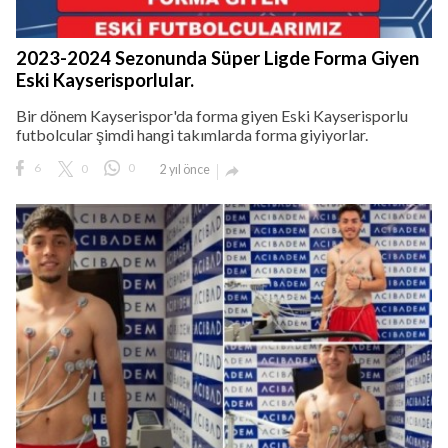
2023-2024 Sezonunda Süper Ligde Forma Giyen
Eski Kayserisporlular.
Bir dönem Kayserispor'da forma giyen Eski Kayserisporlu
futbolcular şimdi hangi takımlarda forma giyiyorlar.
6
0
0
2 yıl önce
