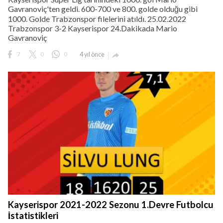
Gavranoviç'ten geldi. 600-700 ve 800. golde olduğu gibi
1000. Golde Trabzonspor filelerini atıldı. 25.02.2022
Trabzonspor 3-2 Kayserispor 24.Dakikada Mario
Gavranoviç
7
0
0
4 yıl önce

Kayserispor 2021-2022 Sezonu 1.Devre Futbolcu
İstatistikleri