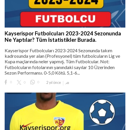
Kayserispor Futbolcuları 2023-2024 Sezonunda
Ne Yaptılar? Tüm İstatistikler Burada.
Kayserispor Futbolcuları 2023-2024 Sezonunda takım
kadrosunda yer alan (Profesyonel) tüm futbolcuların Lig ve
Kupa maçlarında neler yapmış. Tüm Futbolcular. Not:
Futbolcuların fotolarının yanındaki sayılar 10 Üzerinden
Sezon Performansı. 0-5,0 Kötü. 5,1-6...
0
0
0
2 yıl önce
