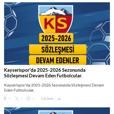
Kayserispor'da 2025-2026 Sezonunda
Sözleşmesi Devam Eden Futbolcular.
Kayserispor'da 2025-2026 Sezonunda Sözleşmesi Devam
Eden Futbolcular.
0
2
0
1 yıl önce
