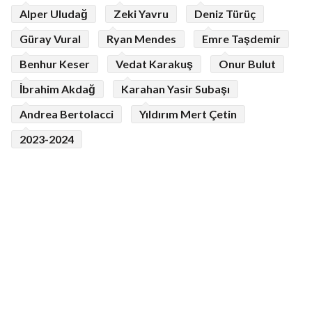
Alper Uludağ
Zeki Yavru
Deniz Türüç
Güray Vural
Ryan Mendes
Emre Taşdemir
Benhur Keser
Vedat Karakuş
Onur Bulut
İbrahim Akdağ
Karahan Yasir Subaşı
Andrea Bertolacci
Yıldırım Mert Çetin
2023-2024