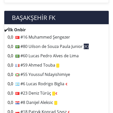
BAŞAKŞEHİR FK
✔️İlk Onbir
0,0
#16 Muhammed Şengezer
0,0
#80 Uilson de Souza Paula Junior
(K)
0,0
#60 Lucas Pedro Alves de Lima
0,0
#59 Ahmed Touba
0,0
#55 Youssuf Ndayishimiye
0,0
#6 Lucas Rodrigo Biglia
0,0
#23 Deniz Türüç
0,0
#8 Danijel Aleksic
0,0
#18 Patryk Konrad Szysz