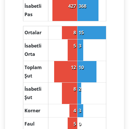
İsabetli
427
368
Pas
Ortalar
8
15
İsabetli
5
3
Orta
Toplam
12
10
Şut
İsabetli
8
2
Şut
Korner
4
3
Faul
5
0