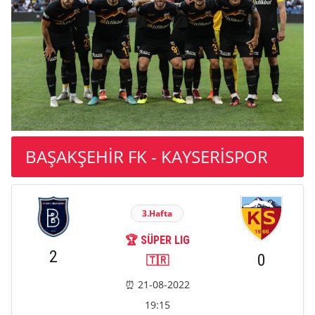
BAŞAKŞEHİR FK - KAYSERİSPOR
3.Hafta
🏆 SÜPER LIG
2
0
🇹🇷
⏰ 21-08-2022
19:15