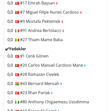
0,0
#17 Emrah Başsan
0,0
#7 Miguel Filipe Nunes Cardoso
0,0
#9 Mustafa Pektemek
0,0
#91 Andrea Bertolacci
0,0
#27 Thiam Mame Baba
✔️Yedekler
0,0
#1 Cenk Gönen
0,0
#20 Carlos Manuel Cardoso Mane
0,0
#28 Ramazan Civelek
0,0
#43 Bernard Mensah
0,0
#23 İlhan Parlak
0,0
#80 Anthony Chigaemezu Uzodimma
0,0
#10 Baran Ali Gezek