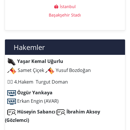
🏟️ İstanbul
Başakşehir Stadı
Hakemler
Yaşar Kemal Uğurlu
Samet Çiçek
Yusuf Bozdoğan
️👨‍⚖️‍‍ 4.Hakem Turgut Doman
Özgür Yankaya
Erkan Engin (AVAR)
Hüseyin Sabancı
İbrahim Aksoy
(Gözlemci)