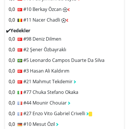
0,0
#10 Berkay Özcan
0,0
#11 Nacer Chadli
✔️Yedekler
0,0
#98 Deniz Dilmen
0,0
#2 Şener Özbayraklı
0,0
#5 Leonardo Campos Duarte Da Silva
0,0
#3 Hasan Ali Kaldırım
0,0
#21 Mahmut Tekdemir
0,0
#77 Chuka Stefano Okaka
0,0
#44 Mounir Chouiar
0,0
#27 Enzo Vito Gabriel Crivelli
0,0
#10 Mesut Özil