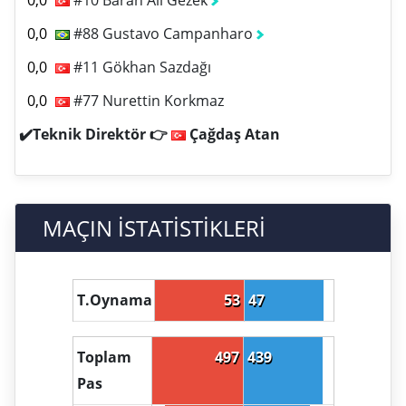
0,0
#88 Gustavo Campanharo
0,0
#11 Gökhan Sazdağı
0,0
#77 Nurettin Korkmaz
✔️Teknik Direktör 👉
Çağdaş Atan
MAÇIN İSTATİSTİKLERİ
T.Oynama
53
47
Toplam
497
439
Pas