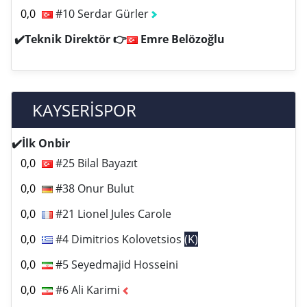
0,0
#10 Serdar Gürler
✔️Teknik Direktör 👉
Emre Belözoğlu
KAYSERİSPOR
✔️İlk Onbir
0,0
#25 Bilal Bayazıt
0,0
#38 Onur Bulut
0,0
#21 Lionel Jules Carole
0,0
#4 Dimitrios Kolovetsios
(K)
0,0
#5 Seyedmajid Hosseini
0,0
#6 Ali Karimi