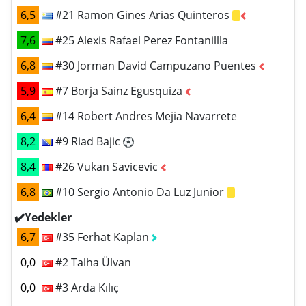
6,5
#21 Ramon Gines Arias Quinteros
7,6
#25 Alexis Rafael Perez Fontanillla
6,8
#30 Jorman David Campuzano Puentes
5,9
#7 Borja Sainz Egusquiza
6,4
#14 Robert Andres Mejia Navarrete
8,2
#9 Riad Bajic
8,4
#26 Vukan Savicevic
6,8
#10 Sergio Antonio Da Luz Junior
✔️Yedekler
6,7
#35 Ferhat Kaplan
0,0
#2 Talha Ülvan
0,0
#3 Arda Kılıç