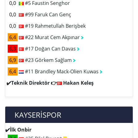
0,0
#5 Faustin Senghor
0,0
#99 Faruk Can Genç
0,0
#19 Rahmetullah Berişbek
6,4
#22 Murat Cem Akpınar
6,3
#17 Doğan Can Davas
6,9
#23 Görkem Sağlam
6,4
#11 Brandley Mack-Olien Kuwas
✔️Teknik Direktör 👉
Hakan Keleş
KAYSERİSPOR
✔️İlk Onbir