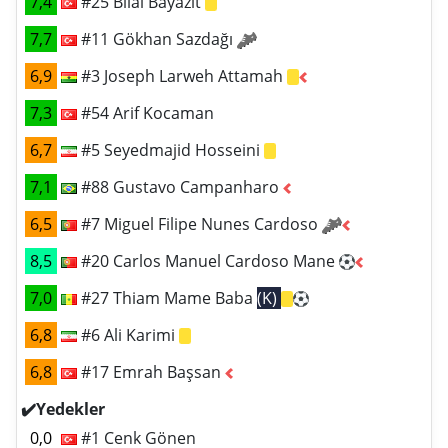
7,4
#25 Bilal Bayazıt
7,7
#11 Gökhan Sazdağı
6,9
#3 Joseph Larweh Attamah
7,3
#54 Arif Kocaman
6,7
#5 Seyedmajid Hosseini
7,1
#88 Gustavo Campanharo
6,5
#7 Miguel Filipe Nunes Cardoso
8,5
#20 Carlos Manuel Cardoso Mane
7,0
#27 Thiam Mame Baba
(K)
6,8
#6 Ali Karimi
6,8
#17 Emrah Başsan
✔️Yedekler
0,0
#1 Cenk Gönen