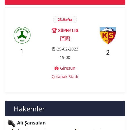
23.Hafta
🏆 SÜPER LIG
🇹🇷
⏰ 25-02-2023
1
2
19:00
🏟️ Giresun
Çotanak Stadı
Hakemler
Ali Şansalan