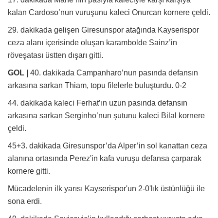
kalan Cardoso’nun vuruşunu kaleci Onurcan kornere çeldi.
29. dakikada gelişen Giresunspor atağında Kayserispor
ceza alanı içerisinde oluşan karambolde Sainz’in
röveşatası üstten dışarı gitti.
GOL |
40. dakikada Campanharo’nun pasında defansın
arkasına sarkan Thiam, topu filelerle buluşturdu. 0-2
44. dakikada kaleci Ferhat’ın uzun pasında defansın
arkasına sarkan Serginho’nun şutunu kaleci Bilal kornere
çeldi.
45+3. dakikada Giresunspor’da Alper’in sol kanattan ceza
alanına ortasında Perez'in kafa vuruşu defansa çarparak
kornere gitti.
Mücadelenin ilk yarısı Kayserispor'un 2-0'lık üstünlüğü ile
sona erdi.