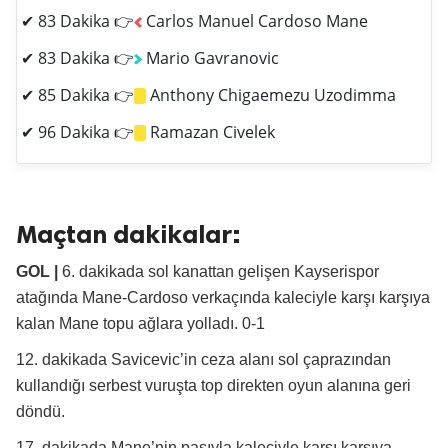
✔ 83 Dakika 👉
Carlos Manuel Cardoso Mane
✔ 83 Dakika 👉
Mario Gavranovic
✔ 85 Dakika 👉
Anthony Chigaemezu Uzodimma
✔ 96 Dakika 👉
Ramazan Civelek
Maçtan dakikalar:
GOL |
6. dakikada sol kanattan gelişen Kayserispor
atağında Mane-Cardoso verkaçında kaleciyle karşı karşıya
kalan Mane topu ağlara yolladı. 0-1
12. dakikada Savicevic’in ceza alanı sol çaprazından
kullandığı serbest vuruşta top direkten oyun alanına geri
döndü.
17. dakikada Mane’nin pasıyla kaleciyle karşı karşıya