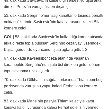
49. dakikada Savicevic’in kullandığı serbest vuruşta arka
direkte Perez’in vuruşu üstten dışarı gitti.
53. dakikada Serginho’nun sağ kanattan ortasında penaltı
noktası üzerinde Savicevic'nin kafa vuruşunu kaleci Bilal
kornere çeldi.
GOL |
58. dakikada Savicevic’in kullandığı korner atışında
arka direkte topla buluşan Serginho ceza yayı üzerindeki
Bajic’i gördü. Bu oyuncunun şutu ağlara gitti. 1-2
67. dakikada Kayserispor ceza alanında yaşanan
karambolde Serginho’nun şutu üst direkten geldi, dönen
topu savunma uzaklaştırdı.
70. dakikada Gökhan’ın sağdan ortasında Thiam bomboş
pozisyonda vuruşunu yaptı, kaleci Ferhat topu kornere
çeldi.
83. dakikada Mane’nin pasıyla Thiam kaleciyle karşı
karşıya kaldı, vuruşunda kaleci Ferhat gole izin vermedi.