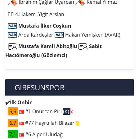
İbrahim Çağlar Uyarcan
Kemal Yılmaz
️👨‍⚖️‍‍ 4.Hakem Yiğit Arslan
Mustafa İlker Coşkun
Arda Kardeşler
Hakan Yemişken (AVAR)
Mustafa Kamil Abitoğlu
Sabit
Hacıömeroğlu (Gözlemci)
GİRESUNSPOR
✔️İlk Onbir
6,6
#1 Onurcan Piri
(K)
6,7
#77 Hayrullah Bilazer
7,1
#6 Alper Uludağ