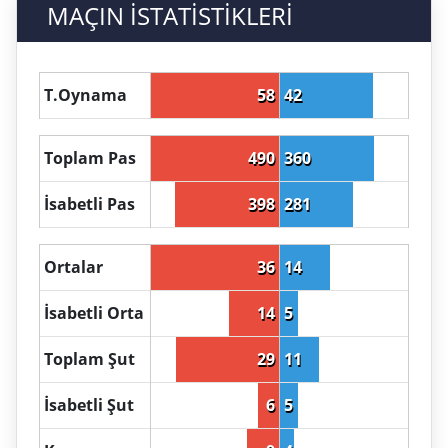
MAÇIN İSTATİSTİKLERİ
T.Oynama
58
42
Toplam Pas
490
360
İsabetli Pas
398
281
Ortalar
36
14
İsabetli Orta
14
5
Toplam Şut
29
11
İsabetli Şut
6
5