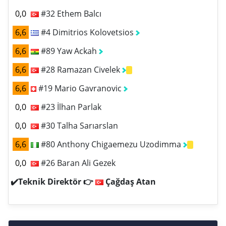
0,0
#32 Ethem Balcı
6,6
#4 Dimitrios Kolovetsios
6,6
#89 Yaw Ackah
6,6
#28 Ramazan Civelek
6,6
#19 Mario Gavranovic
0,0
#23 İlhan Parlak
0,0
#30 Talha Sarıarslan
6,6
#80 Anthony Chigaemezu Uzodimma
0,0
#26 Baran Ali Gezek
✔️Teknik Direktör 👉
Çağdaş Atan