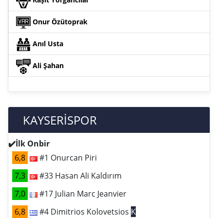
Onur Özütoprak
Anıl Usta
Ali Şahan
KAYSERİSPOR
✔️İlk Onbir
6,8
#1 Onurcan Piri
7,3
#33 Hasan Ali Kaldırım
7,0
#17 Julian Marc Jeanvier
6,8
#4 Dimitrios Kolovetsios
K