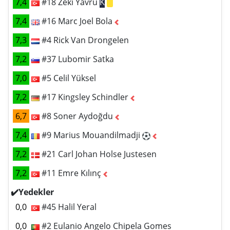
7,4
#18 Zeki Yavru
K
7,4
#16 Marc Joel Bola
7,3
#4 Rick Van Drongelen
7,2
#37 Lubomir Satka
7,0
#5 Celil Yüksel
7,2
#17 Kingsley Schindler
6,7
#8 Soner Aydoğdu
7,4
#9 Marius Mouandilmadji
7,2
#21 Carl Johan Holse Justesen
7,2
#11 Emre Kılınç
✔️Yedekler
0,0
#45 Halil Yeral
0,0
#2 Eulanio Angelo Chipela Gomes