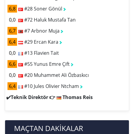
6,8
#28 Soner Gönül
0,0
#72 Haluk Mustafa Tan
6,7
#7 Arbnor Muja
6,4
#29 Ercan Kara
0,0
#13 Flavien Tait
6,6
#55 Yunus Emre Çift
0,0
#20 Muhammet Ali Özbaskıcı
6,4
#10 Jules Olivier Ntcham
✔️Teknik Direktör 👉
Thomas Reis
MAÇTAN DAKİKALAR