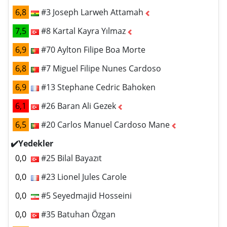
6,8
#3 Joseph Larweh Attamah
7,5
#8 Kartal Kayra Yılmaz
6,9
#70 Aylton Filipe Boa Morte
6,8
#7 Miguel Filipe Nunes Cardoso
6,9
#13 Stephane Cedric Bahoken
6,1
#26 Baran Ali Gezek
6,5
#20 Carlos Manuel Cardoso Mane
✔️Yedekler
0,0
#25 Bilal Bayazıt
0,0
#23 Lionel Jules Carole
0,0
#5 Seyedmajid Hosseini
0,0
#35 Batuhan Özgan