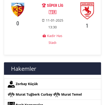
🏆 SÜPER LIG
🇹🇷
⏰ 11-01-2025
0
1
13:30
🏟️ Kadir Has
Stadı
Hakemler
Zorbay Küçük
Murat Tuğberk Curbay
Murat Temel
Raşit Yorgancılar