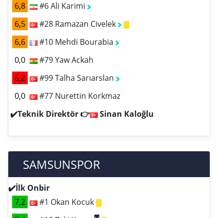
6,8
#6 Ali Karimi
6,5
#28 Ramazan Civelek
6,6
#10 Mehdi Bourabia
0,0
#79 Yaw Ackah
6,2
#99 Talha Sarıarslan
0,0
#77 Nurettin Korkmaz
✔️Teknik Direktör 👉
Sinan Kaloğlu
SAMSUNSPOR
✔️İlk Onbir
7,2
#1 Okan Kocuk