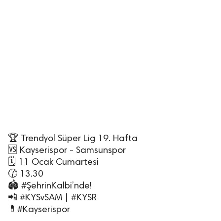
🏆 Trendyol Süper Lig 19. Hafta
🆚 Kayserispor - Samsunspor
🗓 11 Ocak Cumartesi
🕜 13.30
🏟 #ŞehrinKalbi’nde!
📲 #KYSvSAM | #KYSR
💊#Kayserispor