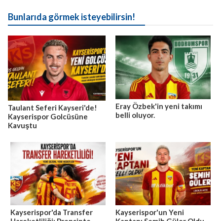
Bunlarıda görmek isteyebilirsin!
Eray Özbek'in yeni takımı
Taulant Seferi Kayseri'de!
belli oluyor.
Kayserispor Golcüsüne
Kavuştu
Kayserispor'da Transfer
Kayserispor'un Yeni