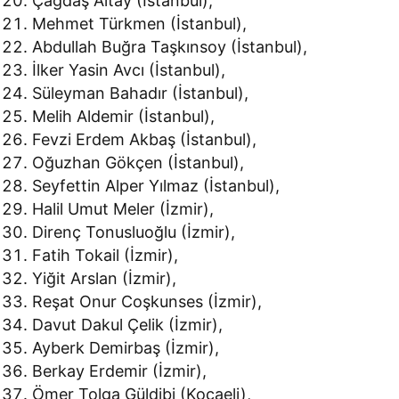
Çağdaş Altay (İstanbul),
Mehmet Türkmen (İstanbul),
Abdullah Buğra Taşkınsoy (İstanbul),
İlker Yasin Avcı (İstanbul),
Süleyman Bahadır (İstanbul),
Melih Aldemir (İstanbul),
Fevzi Erdem Akbaş (İstanbul),
Oğuzhan Gökçen (İstanbul),
Seyfettin Alper Yılmaz (İstanbul),
Halil Umut Meler (İzmir),
Direnç Tonusluoğlu (İzmir),
Fatih Tokail (İzmir),
Yiğit Arslan (İzmir),
Reşat Onur Coşkunses (İzmir),
Davut Dakul Çelik (İzmir),
Ayberk Demirbaş (İzmir),
Berkay Erdemir (İzmir),
Ömer Tolga Güldibi (Kocaeli),