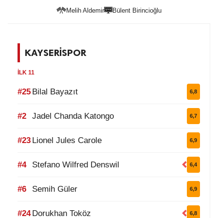
Melih Aldemir
Bülent Birincioğlu
KAYSERİSPOR
İLK 11
#25
Bilal Bayazıt
6,8
#2
Jadel Chanda Katongo
6,7
#23
Lionel Jules Carole
6,9
#4
Stefano Wilfred Denswil
6,4
#6
Semih Güler
6,9
#24
Dorukhan Toköz
6,8