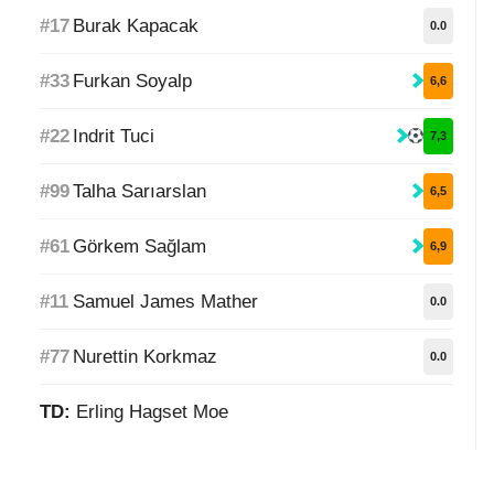
#17
Burak Kapacak
0.0
#33
Furkan Soyalp
6,6
#22
Indrit Tuci
7,3
#99
Talha Sarıarslan
6,5
#61
Görkem Sağlam
6,9
#11
Samuel James Mather
0.0
#77
Nurettin Korkmaz
0.0
TD:
Erling Hagset Moe