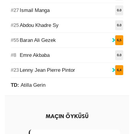
#27
Ismail Manga
0.0
#25
Abdou Khadre Sy
0.0
#55
Baran Ali Gezek
6,5
#8
Emre Akbaba
0.0
#23
Lenny Jean Pierre Pintor
6,4
TD:
Atilla Gerin
MAÇIN ÖYKÜSÜ