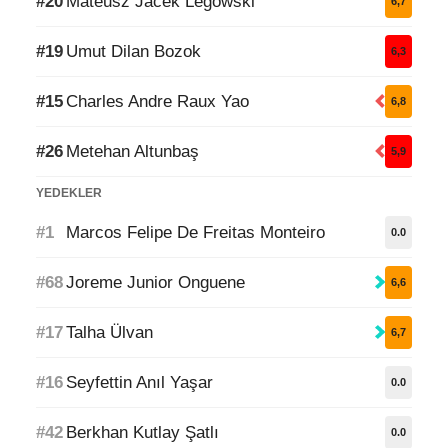
#20
Mateusz Jacek Legowski
6,7
#19
Umut Dilan Bozok
6,3
#15
Charles Andre Raux Yao
6,8
#26
Metehan Altunbaş
5,9
YEDEKLER
#1
Marcos Felipe De Freitas Monteiro
0.0
#68
Joreme Junior Onguene
6,6
#17
Talha Ülvan
6,7
#16
Seyfettin Anıl Yaşar
0.0
#42
Berkhan Kutlay Şatlı
0.0