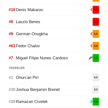
#18
Denis Makarov
6,3
#8
Laszlo Benes
6,1
#9
German Onugkha
6,6
#63
Fedor Chalov
6,8
#7
Miguel Filipe Nunes Cardoso
7,7
YEDEKLER
#1
Onurcan Piri
0.0
#30
Joshua Benjamin Brenet
0.0
#28
Ramazan Civelek
7,0