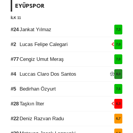
EYÜPSPOR
İLK 11
#24
Jankat Yılmaz
7,3
#2
Lucas Felipe Calegari
7,0
#77
Cengiz Umut Meraş
7,0
#4
Luccas Claro Dos Santos
8,0
#5
Bedirhan Özyurt
7,5
#28
Taşkın İlter
6,3
#22
Deniz Razvan Radu
6,7