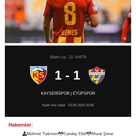
Süper Lig · 32. HAFTA
1 - 1
KAYSERİSPOR | EYÜPSPOR
Kadir Has Stadı · 03.05.2026 20:00
Hakemler:
Mehmet Türkmen
Candaş Elbil
Murat Şener