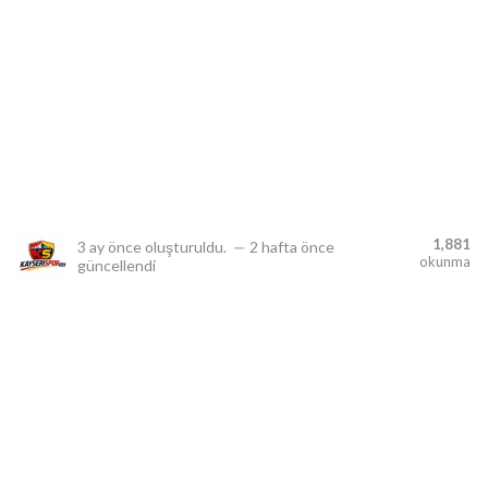
lıdır.
1,881
3 ay önce
oluşturuldu.
—
2 hafta önce
okunma
güncellendi