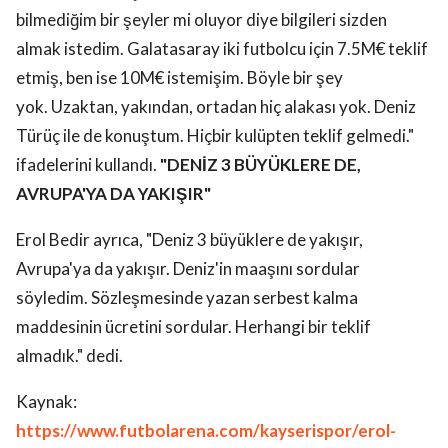
bilmediğim bir şeyler mi oluyor diye bilgileri sizden
almak istedim. Galatasaray iki futbolcu için 7.5M€ teklif
etmiş, ben ise 10M€ istemişim. Böyle bir şey
yok. Uzaktan, yakından, ortadan hiç alakası yok. Deniz
Türüç ile de konuştum. Hiçbir kulüpten teklif gelmedi."
ifadelerini kullandı.
"DENİZ 3 BÜYÜKLERE DE,
AVRUPA'YA DA YAKIŞIR"
Erol Bedir ayrıca, "Deniz 3 büyüklere de yakışır,
Avrupa'ya da yakışır. Deniz'in maaşını sordular
söyledim. Sözleşmesinde yazan serbest kalma
maddesinin ücretini sordular. Herhangi bir teklif
almadık." dedi.
Kaynak:
https://www.futbolarena.com/kayserispor/erol-