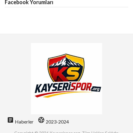
Facebook Yorumları
article
sports_soccer
Haberler
2023-2024