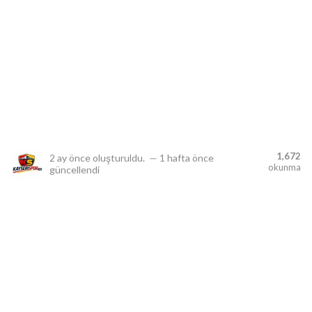
lıdır.
1,672
2 ay önce
oluşturuldu.
—
1 hafta önce
okunma
güncellendi