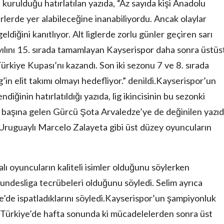
urulduğu hatırlatılan yazıda, “Az sayıda kişi Anadolu
erlerde yer alabileceğine inanabiliyordu. Ancak olaylar
diğini kanıtlıyor. Alt liglerde zorlu günler geçiren sarı
lk yılını 15. sırada tamamlayan Kayserispor daha sonra üstüs
Türkiye Kupası’nı kazandı. Son iki sezonu 7 ve 8. sırada
in elit takımı olmayı hedefliyor.” denildi.Kayserispor’un
diğinin hatırlatıldığı yazıda, lig ikincisinin bu sezonki
n başına gelen Gürcü Şota Arvaledze’ye de değinilen yazıd
Uruguaylı Marcelo Zalayeta gibi üst düzey oyuncuların
ı oyuncuların kaliteli isimler olduğunu söylerken
undesliga tecrübeleri olduğunu söyledi. Selim ayrıca
e’de ispatladıklarını söyledi.Kayserispor’un şampiyonluk
a, Türkiye’de hafta sonunda ki mücadelelerden sonra üst