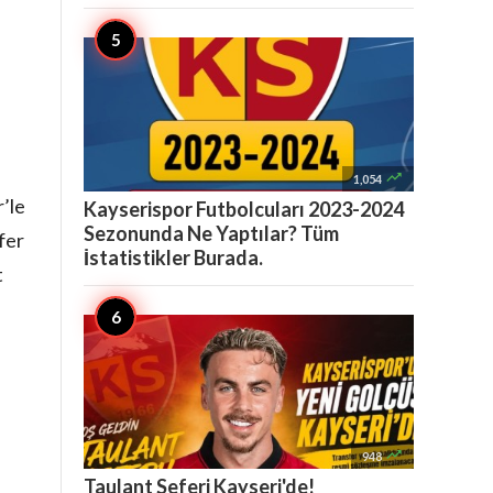

1,054
’le
Kayserispor Futbolcuları 2023-2024
Sezonunda Ne Yaptılar? Tüm
fer
İstatistikler Burada.
t

948
Taulant Seferi Kayseri'de!