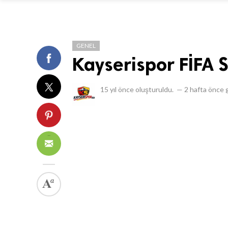
GENEL
Kayserispor FİFA 
15 yıl önce
oluşturuldu.
—
2 hafta önce
g