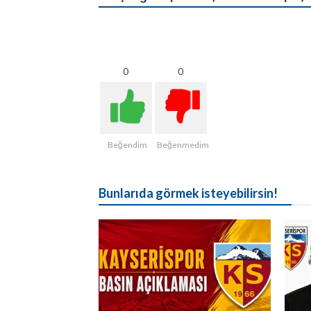
0
0
Beğendim
Beğenmedim
Bunlarıda görmek isteyebilirsin!