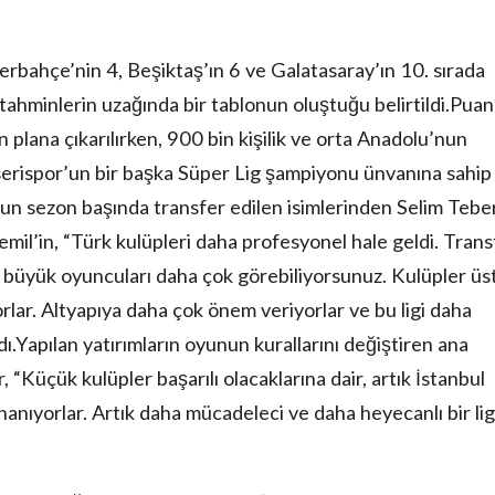
rbahçe’nin 4, Beşiktaş’ın 6 ve Galatasaray’ın 10. sırada
ahminlerin uzağında bir tablonun oluştuğu belirtildi.Puan
 plana çıkarılırken, 900 bin kişilik ve orta Anadolu’nun
serispor’un bir başka Süper Lig şampiyonu ünvanına sahip
’un sezon başında transfer edilen isimlerinden Selim Teber
emil’in, “Türk kulüpleri daha profesyonel hale geldi. Trans
a büyük oyuncuları daha çok görebiliyorsunuz. Kulüpler üs
rlar. Altyapıya daha çok önem veriyorlar ve bu ligi daha
ldı.Yapılan yatırımların oyunun kurallarını değiştiren ana
 “Küçük kulüpler başarılı olacaklarına dair, artık İstanbul
nanıyorlar. Artık daha mücadeleci ve daha heyecanlı bir lig