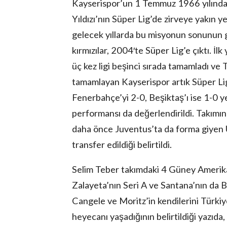
Kayserispor’un 1 Temmuz 1966 yılında k
Yıldızı’nın Süper Lig’de zirveye yakın y
gelecek yıllarda bu misyonun sonunun gel
kırmızılar, 2004′te Süper Lig’e çıktı. İ
üç kez ligi beşinci sırada tamamladı ve 
tamamlayan Kayserispor artık Süper Lig’
Fenerbahçe’yi 2-0, Beşiktaş’ı ise 1-0 yen
performansı da değerlendirildi. Takımı
daha önce Juventus’ta da forma giyen 
transfer edildiği belirtildi.
Selim Teber takımdaki 4 Güney Amerikal
Zalayeta’nın Seri A ve Santana’nın da B
Cangele ve Moritz’in kendilerini Türkiy
heyecanı yaşadığının belirtildiği yazıd