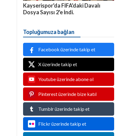
Kayserispor'da FİFA'daki Davalı
Dosya Sayısı 2'e İndi.
Topluğumuza bağlan
Facebook üzerinde takip et
X üzerinde takip et
Youtube üzerinde abone ol
Pinterest üzerinde bize katıl
Tumblr üzerinde takip et
Flickr üzerinde takip et