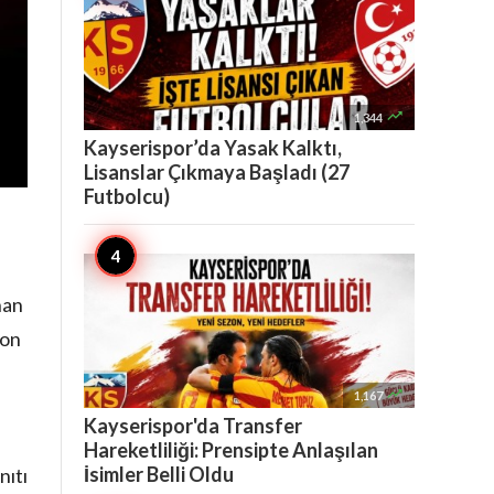

1,344
Kayserispor’da Yasak Kalktı,
Lisanslar Çıkmaya Başladı (27
Futbolcu)
han
yon

1,167
ı
Kayserispor'da Transfer
Hareketliliği: Prensipte Anlaşılan
İsimler Belli Oldu
nıtı