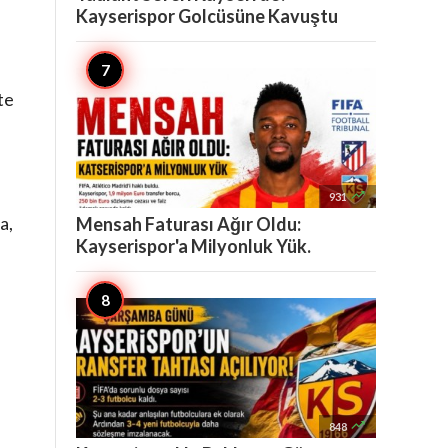
Kayserispor Golcüsüne Kavuştu
te

931
a,
Mensah Faturası Ağır Oldu:
Kayserispor'a Milyonluk Yük.

848