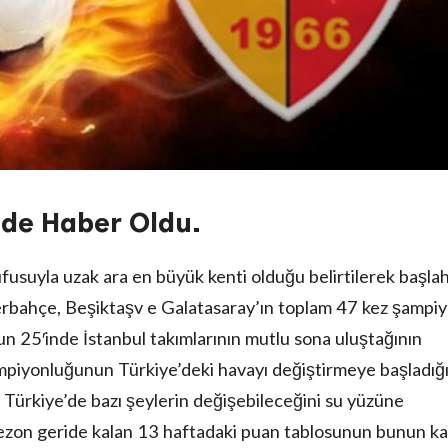
inde Haber Oldu.
fusuyla uzak ara en büyük kenti olduğu belirtilerek başla
erbahçe, Beşiktaşv e Galatasaray’ın toplam 47 kez şampi
ğun 25′inde İstanbul takımlarının mutlu sona uluştağının
ampiyonluğunun Türkiye’deki havayı değiştirmeye başladığ
Türkiye’de bazı şeylerin değişebileceğini su yüzüne
sezon geride kalan 13 haftadaki puan tablosunun bunun ka