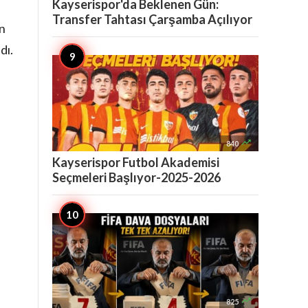
Kayserispor'da Beklenen Gün:
Transfer Tahtası Çarşamba Açılıyor
en
dı.

840
Kayserispor Futbol Akademisi
Seçmeleri Başlıyor-2025-2026

825