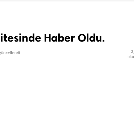
Sitesinde Haber Oldu.
3
üncellendi
ok