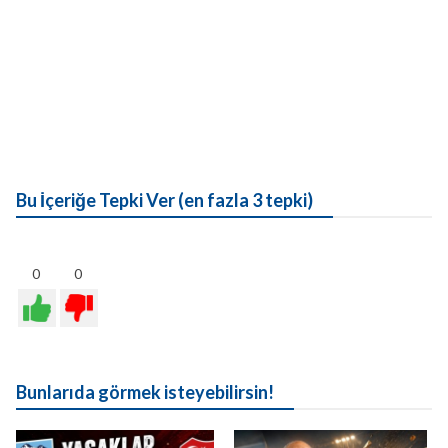
Bu İçeriğe Tepki Ver (en fazla 3 tepki)
0
0
Bunlarıda görmek isteyebilirsin!