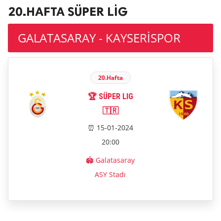
20.HAFTA SÜPER LİG
GALATASARAY - KAYSERİSPOR
20.Hafta
🏆 SÜPER LIG
🇹🇷
⏰ 15-01-2024
20:00
🏟️ Galatasaray
ASY Stadı