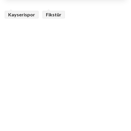
Kayserispor
Fikstür