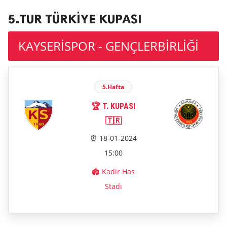
5.TUR TÜRKİYE KUPASI
KAYSERİSPOR - GENÇLERBİRLİĞİ
5.Hafta
🏆 T. KUPASI
🇹🇷
⏰ 18-01-2024
15:00
🏟️ Kadir Has
Stadı