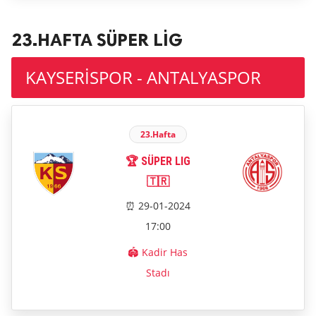
23.HAFTA SÜPER LİG
KAYSERİSPOR - ANTALYASPOR
23.Hafta
🏆 SÜPER LIG
🇹🇷
⏰ 29-01-2024
17:00
🏟️ Kadir Has
Stadı