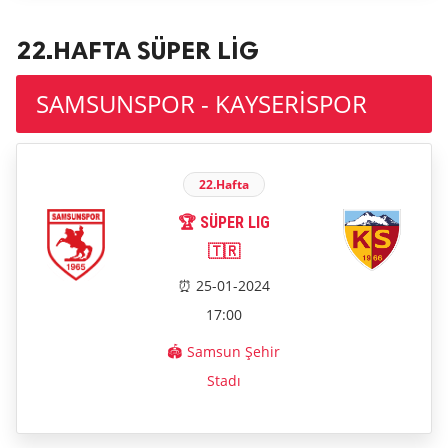
22.HAFTA SÜPER LİG
SAMSUNSPOR - KAYSERİSPOR
22.Hafta
🏆 SÜPER LIG
🇹🇷
⏰ 25-01-2024
17:00
🏟️ Samsun Şehir
Stadı