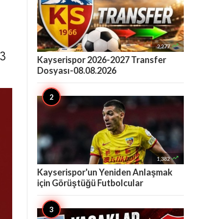

2,277
3
Kayserispor 2026-2027 Transfer
Dosyası-08.08.2026

1,382
Kayserispor'un Yeniden Anlaşmak
için Görüştüğü Futbolcular