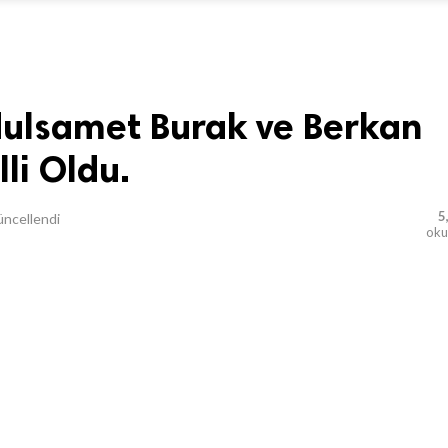
dulsamet Burak ve Berkan
lli Oldu.
5
ncellendi
ok