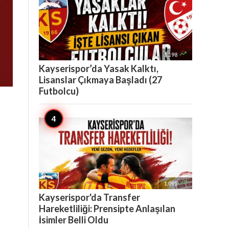

1,198
Kayserispor’da Yasak Kalktı,
Lisanslar Çıkmaya Başladı (27
Futbolcu)

1,091
Kayserispor'da Transfer
Hareketliliği: Prensipte Anlaşılan
İsimler Belli Oldu