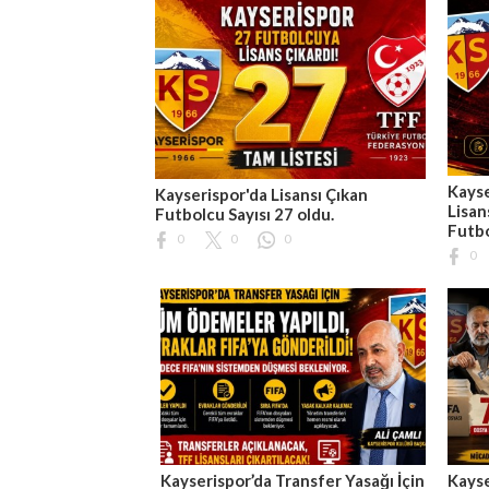
Kayse
Kayserispor'da Lisansı Çıkan
Lisan
Futbolcu Sayısı 27 oldu.
Futb
0
0
0
0
Kayserispor’da Transfer Yasağı İçin
Kayse