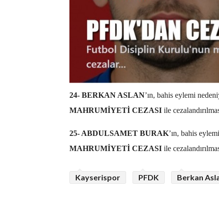
24- BERKAN ASLAN
’ın, bahis eylemi neden
MAHRUMİYETİ CEZASI
ile cezalandırılma
25- ABDULSAMET BURAK
’ın, bahis eyle
MAHRUMİYETİ CEZASI
ile cezalandırılma
Kayserispor
PFDK
Berkan Asl