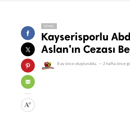
GENEL
Kayserisporlu Ab
Aslan'ın Cezası Be
8 ay önce
oluşturuldu.
—
2 hafta önce
gü