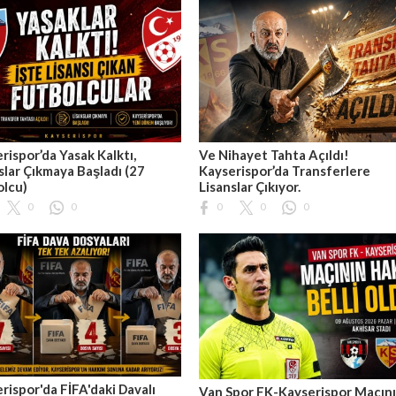
rispor’da Yasak Kalktı,
Ve Nihayet Tahta Açıldı!
slar Çıkmaya Başladı (27
Kayserispor’da Transferlere
olcu)
Lisanslar Çıkıyor.
0
0
0
0
0
rispor'da FİFA'daki Davalı
Van Spor FK-Kayserispor Maçın