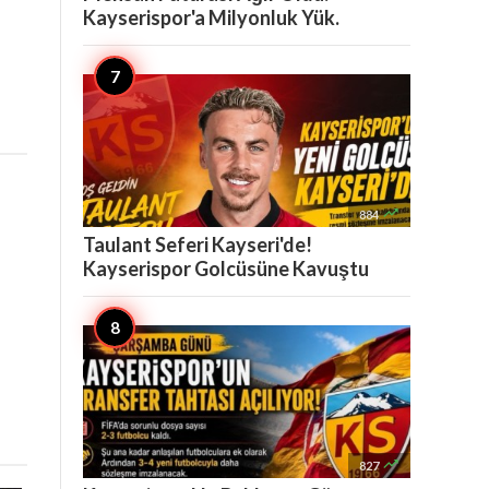
Kayserispor'a Milyonluk Yük.

884
Taulant Seferi Kayseri'de!
Kayserispor Golcüsüne Kavuştu

827