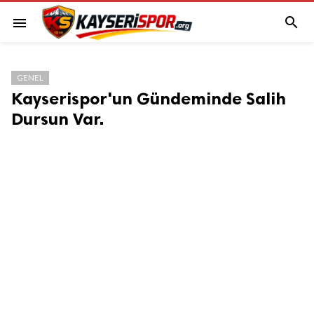

menu
GENEL
Kayserispor'un Gündeminde Salih
Dursun Var.