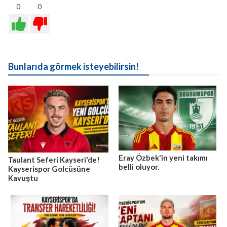
0
0
Bunlarıda görmek isteyebilirsin!
Eray Özbek'in yeni takımı
Taulant Seferi Kayseri'de!
belli oluyor.
Kayserispor Golcüsüne
Kavuştu