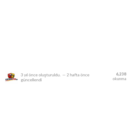
lıdır.
6,238
3 yıl önce
oluşturuldu.
—
2 hafta önce
okunma
güncellendi