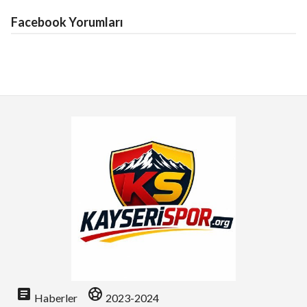
Facebook Yorumları
article
sports_soccer
Haberler
2023-2024