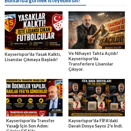
Bunlarıda görmek isteyebilirsin!
Ve Nihayet Tahta Açıldı!
Kayserispor’da Yasak Kalktı,
Kayserispor’da
Lisanslar Çıkmaya Başladı!
Transferlere Lisanslar
Çıkıyor.
Kayserispor’da Transfer
Kayserispor'da FİFA'daki
Yasağı İçin Son Adım:
Davalı Dosya Sayısı 2'e İndi.
Gözler FIFA’da