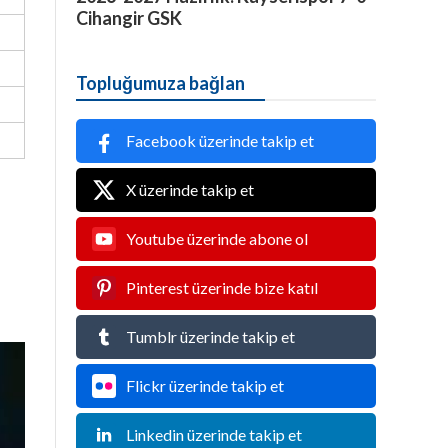
Cihangir GSK
Topluğumuza bağlan
Facebook üzerinde takip et
X üzerinde takip et
Youtube üzerinde abone ol
Pinterest üzerinde bize katıl
Tumblr üzerinde takip et
Flickr üzerinde takip et
Linkedin üzerinde takip et