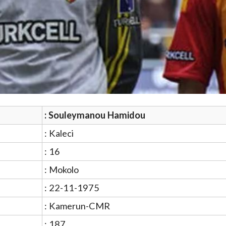
: Souleymanou Hamidou
: Kaleci
: 16
: Mokolo
: 22-11-1975
: Kamerun-CMR
: 187