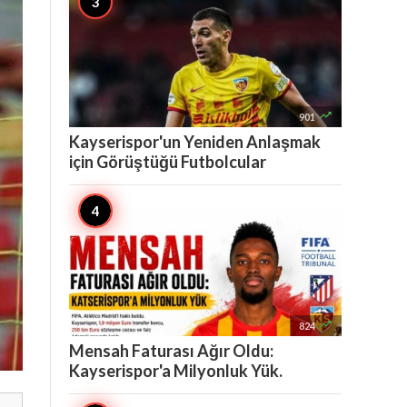

901
Kayserispor'un Yeniden Anlaşmak
için Görüştüğü Futbolcular

824
Mensah Faturası Ağır Oldu:
Kayserispor'a Milyonluk Yük.