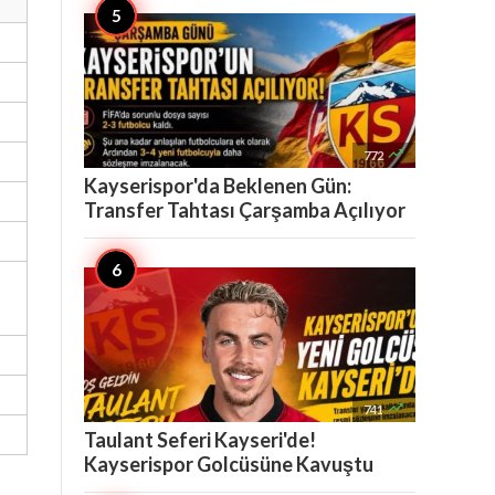

772
Kayserispor'da Beklenen Gün:
Transfer Tahtası Çarşamba Açılıyor

741
Taulant Seferi Kayseri'de!
Kayserispor Golcüsüne Kavuştu