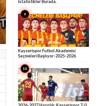
İstatistikler Burada.

696
Kayserispor Futbol Akademisi
Seçmeleri Başlıyor-2025-2026

688
2026-2027 Hazırlık: Kayserispor 7-0