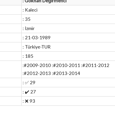
: Gökhan Değirmenci
: Kaleci
: 35
: İzmir
: 21-03-1989
: Türkiye-TUR
: 185
:#2009-2010 :#2010-2011 :#2011-2012
:#2012-2013 :#2013-2014
: ✅ 29
: ✔️ 27
: ❌ 93