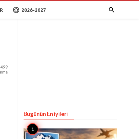
sports_soccer

AR
2026-2027
,499
unma
Bugünün En iyileri