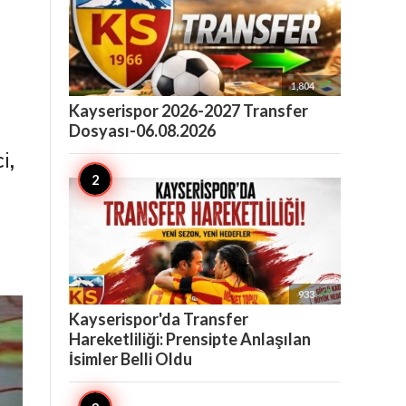

1,804
Kayserispor 2026-2027 Transfer
Dosyası-06.08.2026
i,
-

933
Kayserispor'da Transfer
Hareketliliği: Prensipte Anlaşılan
İsimler Belli Oldu