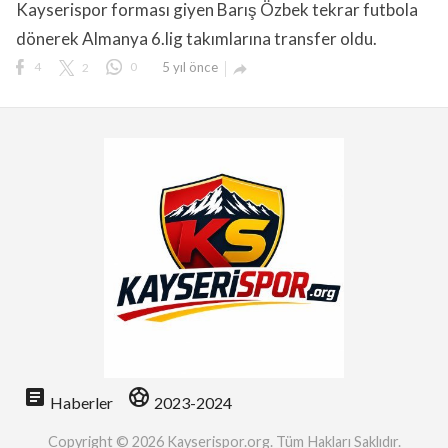
Kayserispor forması giyen Barış Özbek tekrar futbola
dönerek Almanya 6.lig takımlarına transfer oldu.
4
2
0
5 yıl önce

lıdır.
article
sports_soccer
Haberler
2023-2024
Copyright © 2026 Kayserispor.org. Tüm Hakları Saklıdır.